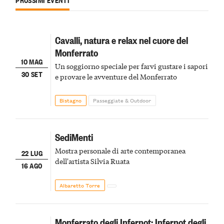
Cavalli, natura e relax nel cuore del
Monferrato
10 MAG
Un soggiorno speciale per farvi gustare i sapori
30 SET
e provare le avventure del Monferrato
Bistagno
Passeggiate & Outdoor
SediMenti
Mostra personale di arte contemporanea
22 LUG
dell'artista Silvia Ruata
16 AGO
Albaretto Torre
Monferrato degli Infernot: Infernot degli