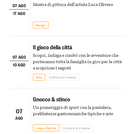
Mostra di pittura dell'artista Luca Olivero
07 AGO
17 AGO
Mango
Il gioco della città
Scopri, indaga e risolvi con le avventure che
07 AGO
porteranno tutta la famiglia in giro per la città
10 AGO
a scoprirne i segreti
Alba
Cultura & Cinema
Gnocco & stinco
Un pomeriggio di sport con la pantalera,
07
prelibatezze gastronomiche tipiche e arte
AGO
Lequio Berria
Cultura & Cinema