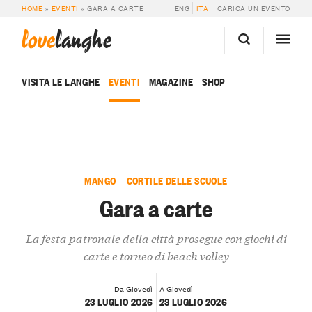
HOME
»
EVENTI
»
GARA A CARTE
ENG
ITA
CARICA UN EVENTO
love
langhe
VISITA LE LANGHE
EVENTI
MAGAZINE
SHOP
MANGO — CORTILE DELLE SCUOLE
Gara a carte
La festa patronale della città prosegue con giochi di
carte e torneo di beach volley
Da Giovedì
A Giovedì
23 LUGLIO 2026
23 LUGLIO 2026