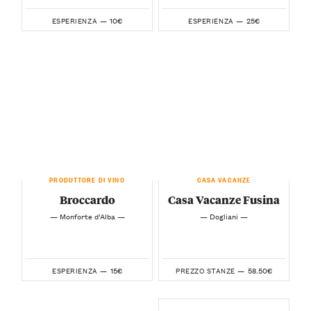
10€
25€
ESPERIENZA —
ESPERIENZA —
PRODUTTORE DI VINO
CASA VACANZE
Broccardo
Casa Vacanze Fusina
— Monforte d’Alba —
— Dogliani —
15€
58.50€
ESPERIENZA —
PREZZO STANZE —