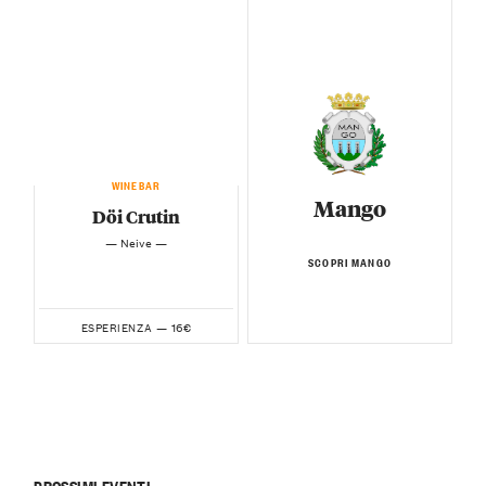
WINEBAR
Mango
Döi Crutin
— Neive —
SCOPRI MANGO
16€
ESPERIENZA —
PROSSIMI EVENTI