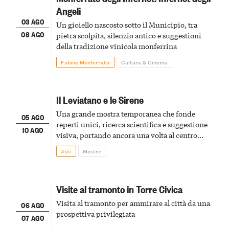
Angeli
03 AGO
Un gioiello nascosto sotto il Municipio, tra
08 AGO
pietra scolpita, silenzio antico e suggestioni
della tradizione vinicola monferrina
Fubine Monferrato
Cultura & Cinema
Il Leviatano e le Sirene
Una grande mostra temporanea che fonde
05 AGO
reperti unici, ricerca scientifica e suggestione
10 AGO
visiva, portando ancora una volta al centro
della scena le meraviglie del passato astigiano
Asti
Mostre
Visite al tramonto in Torre Civica
Visita al tramonto per ammirare al città da una
06 AGO
prospettiva privilegiata
07 AGO