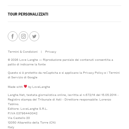
TOUR PERSONALIZZATI
Termini & Condizioni
|
Privacy
© 2026 Love Langhe — Riproduzione parziale dei contenuti consentita a
patto di indicarne la fonte
Questo si è protetto da reCaptcha e si applicano la
Privacy Policy
e i
Termini
di Servizio
di Google
Made with
by LoveLanghe
Langhe.Net, testata giornalistica online, iscritta al n.672/14 del 15.05.2014 -
Registro stampa del Tribunale di Asti - Direttore responsabile: Lorenzo
Tablino.
Editore: LoveLanghe S.R.L.
P.IVA 03796440042
Via Castello 20
12050 Albaretto della Torre (CN)
Italy