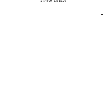
alle 18:00
alle 23:00
❮
❯