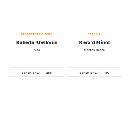
PRODUTTORE DI VINO
CASCINA
Roberto Abellonio
R'era 'd Minot
— Alba —
— Monteu Roero —
25€
15€
ESPERIENZA —
ESPERIENZA —