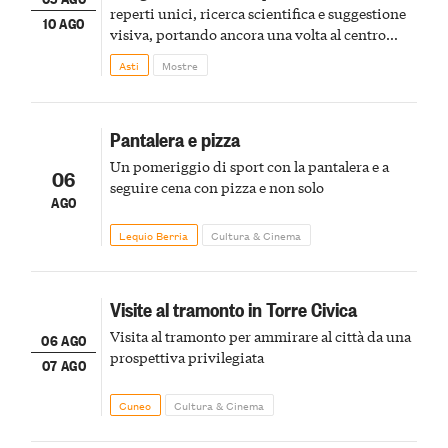
reperti unici, ricerca scientifica e suggestione
10 AGO
visiva, portando ancora una volta al centro
della scena le meraviglie del passato astigiano
Asti
Mostre
Pantalera e pizza
Un pomeriggio di sport con la pantalera e a
06
seguire cena con pizza e non solo
AGO
Lequio Berria
Cultura & Cinema
Visite al tramonto in Torre Civica
Visita al tramonto per ammirare al città da una
06 AGO
prospettiva privilegiata
07 AGO
Cuneo
Cultura & Cinema