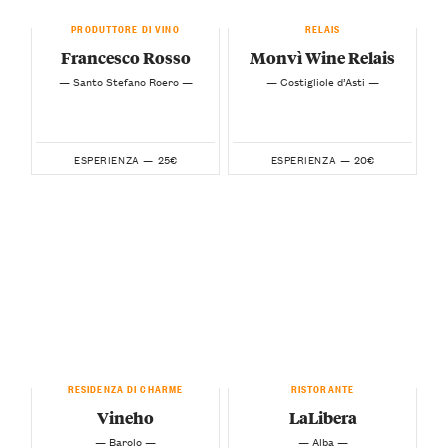
PRODUTTORE DI VINO
RELAIS
Francesco Rosso
Monvì Wine Relais
— Santo Stefano Roero —
— Costigliole d’Asti —
25€
20€
ESPERIENZA —
ESPERIENZA —
RESIDENZA DI CHARME
RISTORANTE
Vineho
LaLibera
— Barolo —
— Alba —