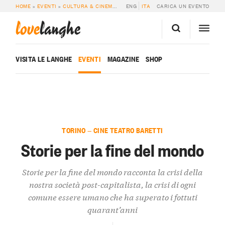
HOME
»
EVENTI
»
CULTURA & CINEMA
»
STORIE PER LA FINE DEL MONDO
ENG
ITA
CARICA UN EVENTO
love
langhe
VISITA LE LANGHE
EVENTI
MAGAZINE
SHOP
TORINO — CINE TEATRO BARETTI
Storie per la fine del mondo
Storie per la fine del mondo racconta la crisi della
nostra società post-capitalista, la crisi di ogni
comune essere umano che ha superato i fottuti
quarant’anni