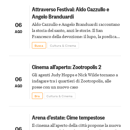
Attraverso Festival: Aldo Cazzullo e
Angelo Branduardi
06
Aldo Cazzullo e Angelo Branduardi raccontano
la storia del santo, anzi le storie. Il San
AGO
Francesco della devozione: il lupo, la predica
agli uccelli, le stimmate
Busca
Cultura & Cinema
Cinema all’aperto: Zootropolis 2
Gli agenti Judy Hopps e Nick Wilde tornano a
06
indagare tra i quartieri di Zootropolis, alle
AGO
prese con un nuovo caso
Bra
Cultura & Cinema
Arena d’estate: Cime tempestose
Il cinema all'aperto della città propone la nuova
06