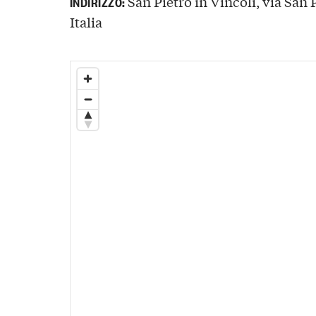
San Pietro in Vincoli, via San 
INDIRIZZO:
Italia