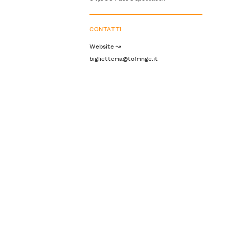
CONTATTI
Website ↝
biglietteria@tofringe.it