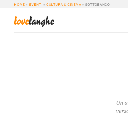
HOME
»
EVENTI
»
CULTURA & CINEMA
»
SOTTOBANCO
love
langhe
Un at
vers