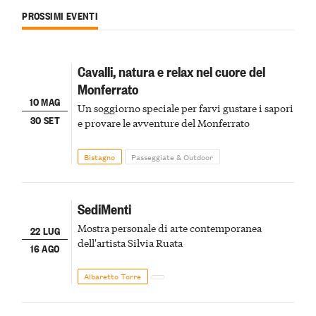
PROSSIMI EVENTI
Cavalli, natura e relax nel cuore del
Monferrato
10 MAG
Un soggiorno speciale per farvi gustare i sapori
30 SET
e provare le avventure del Monferrato
Bistagno
Passeggiate & Outdoor
SediMenti
Mostra personale di arte contemporanea
22 LUG
dell'artista Silvia Ruata
16 AGO
Albaretto Torre