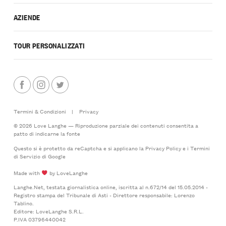
AZIENDE
TOUR PERSONALIZZATI
Termini & Condizioni
|
Privacy
© 2026 Love Langhe — Riproduzione parziale dei contenuti consentita a
patto di indicarne la fonte
Questo si è protetto da reCaptcha e si applicano la
Privacy Policy
e i
Termini
di Servizio
di Google
Made with
by LoveLanghe
Langhe.Net, testata giornalistica online, iscritta al n.672/14 del 15.05.2014 -
Registro stampa del Tribunale di Asti - Direttore responsabile: Lorenzo
Tablino.
Editore: LoveLanghe S.R.L.
P.IVA 03796440042