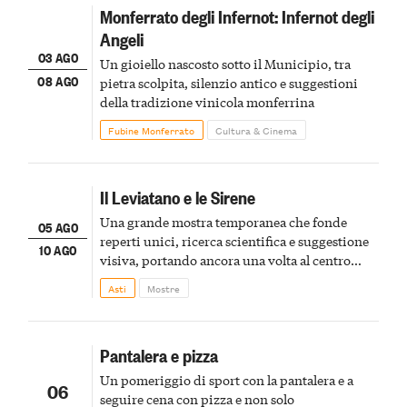
Monferrato degli Infernot: Infernot degli
Angeli
03 AGO
Un gioiello nascosto sotto il Municipio, tra
08 AGO
pietra scolpita, silenzio antico e suggestioni
della tradizione vinicola monferrina
Fubine Monferrato
Cultura & Cinema
Il Leviatano e le Sirene
Una grande mostra temporanea che fonde
05 AGO
reperti unici, ricerca scientifica e suggestione
10 AGO
visiva, portando ancora una volta al centro
della scena le meraviglie del passato astigiano
Asti
Mostre
Pantalera e pizza
Un pomeriggio di sport con la pantalera e a
06
seguire cena con pizza e non solo