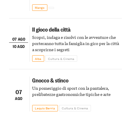
Mango
Il gioco della città
Scopri, indaga e risolvi con le avventure che
07 AGO
porteranno tutta la famiglia in giro per la città
10 AGO
a scoprirne i segreti
Alba
Cultura & Cinema
Gnocco & stinco
Un pomeriggio di sport con la pantalera,
07
prelibatezze gastronomiche tipiche e arte
AGO
Lequio Berria
Cultura & Cinema