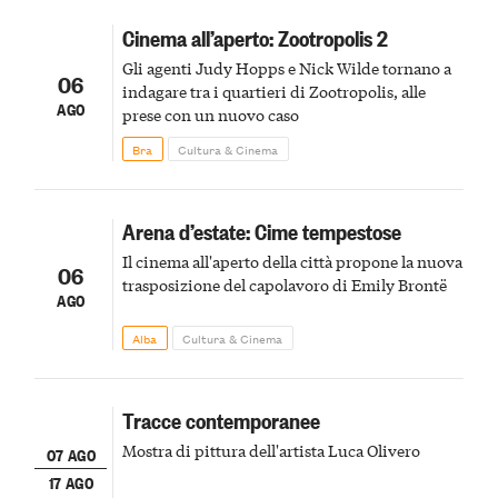
Cinema all’aperto: Zootropolis 2
Gli agenti Judy Hopps e Nick Wilde tornano a
06
indagare tra i quartieri di Zootropolis, alle
AGO
prese con un nuovo caso
Bra
Cultura & Cinema
Arena d’estate: Cime tempestose
Il cinema all'aperto della città propone la nuova
06
trasposizione del capolavoro di Emily Brontë
AGO
Alba
Cultura & Cinema
Tracce contemporanee
Mostra di pittura dell'artista Luca Olivero
07 AGO
17 AGO