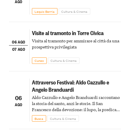
AGO
Lequio Berria
Cultura & Cinema
Visite al tramonto in Torre Civica
Visita al tramonto per ammirare al città da una
06 AGO
prospettiva privilegiata
07 AGO
Cuneo
Cultura & Cinema
Attraverso Festival: Aldo Cazzullo e
Angelo Branduardi
06
Aldo Cazzullo e Angelo Branduardi raccontano
la storia del santo, anzi le storie. Il San
AGO
Francesco della devozione: il lupo, la predica
agli uccelli, le stimmate
Busca
Cultura & Cinema