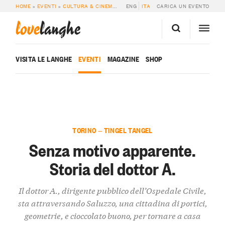
HOME
»
EVENTI
»
CULTURA & CINEMA
»
SENZA MOTIVO APPARENTE. STORIA D
ENG
ITA
CARICA UN EVENTO
love
langhe
VISITA LE LANGHE
EVENTI
MAGAZINE
SHOP
TORINO — TINGEL TANGEL
Senza motivo apparente.
Storia del dottor A.
Il dottor A., dirigente pubblico dell’Ospedale Civile,
sta attraversando Saluzzo, una cittadina di portici,
geometrie, e cioccolato buono, per tornare a casa