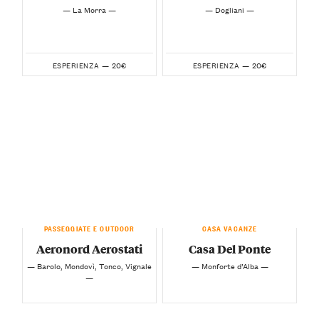
— La Morra —
— Dogliani —
20€
20€
ESPERIENZA —
ESPERIENZA —
PASSEGGIATE E OUTDOOR
CASA VACANZE
Aeronord Aerostati
Casa Del Ponte
— Barolo, Mondovì, Tonco, Vignale
— Monforte d’Alba —
—