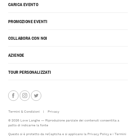
CARICA EVENTO
PROMOZIONE EVENTI
COLLABORA CON NOI
AZIENDE
TOUR PERSONALIZZATI
Termini & Condizioni
|
Privacy
© 2026 Love Langhe — Riproduzione parziale dei contenuti consentita a
patto di indicarne la fonte
Questo si è protetto da reCaptcha e si applicano la
Privacy Policy
e i
Termini