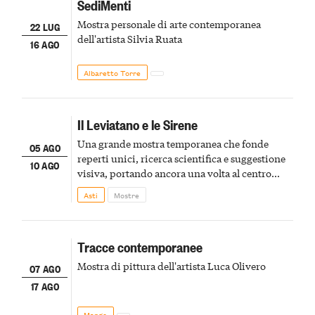
SediMenti
Mostra personale di arte contemporanea
22 LUG
dell'artista Silvia Ruata
16 AGO
Albaretto Torre
Il Leviatano e le Sirene
Una grande mostra temporanea che fonde
05 AGO
reperti unici, ricerca scientifica e suggestione
10 AGO
visiva, portando ancora una volta al centro
della scena le meraviglie del passato astigiano
Asti
Mostre
Tracce contemporanee
Mostra di pittura dell'artista Luca Olivero
07 AGO
17 AGO
Mango