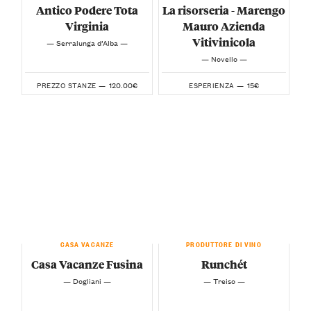
Antico Podere Tota
La risorseria - Marengo
Virginia
Mauro Azienda
Vitivinicola
— Serralunga d’Alba —
— Novello —
120.00€
15€
PREZZO STANZE —
ESPERIENZA —
CASA VACANZE
PRODUTTORE DI VINO
Casa Vacanze Fusina
Runchét
— Dogliani —
— Treiso —