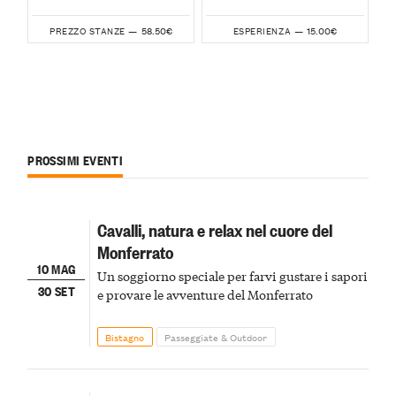
58.50€
15.00€
PREZZO STANZE —
ESPERIENZA —
PROSSIMI EVENTI
Cavalli, natura e relax nel cuore del
Monferrato
10 MAG
Un soggiorno speciale per farvi gustare i sapori
30 SET
e provare le avventure del Monferrato
Bistagno
Passeggiate & Outdoor