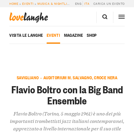
HOME
»
EVENTI
»
MUSICA & NIGHTLIFE
»
FLAVIO BOLTRO CON LA BIG BAND 
ENG
ITA
CARICA UN EVENTO
love
langhe
VISITA LE LANGHE
EVENTI
MAGAZINE
SHOP
SAVIGLIANO — AUDITORIUM M. SALVAGNO, CROCE NERA
Flavio Boltro con la Big Band
Ensemble
Flavio Boltro (Torino, 5 maggio 1961) è uno dei più
importanti trombettisti jazz italiani contemporanei,
apprezzato a livello internazionale per il suo stile