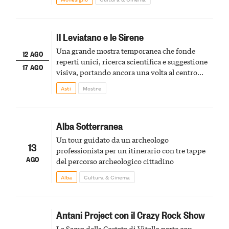
Il Leviatano e le Sirene
Una grande mostra temporanea che fonde
12 AGO
reperti unici, ricerca scientifica e suggestione
17 AGO
visiva, portando ancora una volta al centro
della scena le meraviglie del passato astigiano
Asti
Mostre
Alba Sotterranea
Un tour guidato da un archeologo
13
professionista per un itinerario con tre tappe
AGO
del percorso archeologico cittadino
Alba
Cultura & Cinema
Antani Project con il Crazy Rock Show
La Sagra della Costata di Vitello parte con