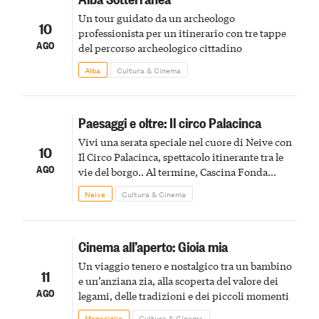
Un tour guidato da un archeologo
10
professionista per un itinerario con tre tappe
AGO
del percorso archeologico cittadino
Alba
Cultura & Cinema
Paesaggi e oltre: Il circo Palacinca
Vivi una serata speciale nel cuore di Neive con
10
Il Circo Palacinca, spettacolo itinerante tra le
AGO
vie del borgo.. Al termine, Cascina Fonda
Winery offrirà una degustazione di due
Neive
Cultura & Cinema
spumanti.
Cinema all’aperto: Gioia mia
Un viaggio tenero e nostalgico tra un bambino
11
e un’anziana zia, alla scoperta del valore dei
AGO
legami, delle tradizioni e dei piccoli momenti
Monesiglio
Cultura & Cinema