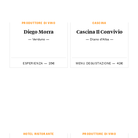
PRODUTTORE DI VINO
CASCINA
Diego Morra
Cascina Il Convivio
— Verduno —
— Diano d’Alba —
25€
42€
ESPERIENZA —
MENU DEGUSTAZIONE —
HOTEL RISTORANTE
PRODUTTORE DI VINO