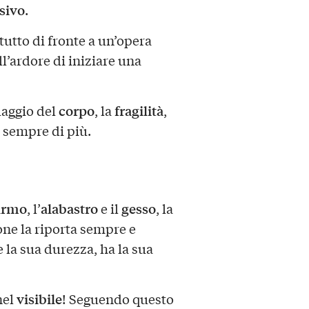
sivo
.
ttutto di fronte a un’opera
l’ardore di iniziare una
corpo
fragilità
guaggio del
, la
,
 sempre di più.
rmo
alabastro
gesso
, l’
e il
, la
one la riporta sempre e
 la sua durezza, ha la sua
visibile
el
! Seguendo questo