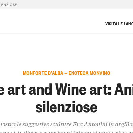
ILENZIOSE
VISITA LE LAN
MONFORTE D’ALBA — ENOTECA MONVINO
e art and Wine art: A
silenziose
mostra le suggestive sculture Eva Antonini in argilla
no visto diverse esposizioni internazionali e ricev