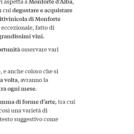
Monforte d’Alba
i aspetta a
,
degustare e acquistare
n cui
tivinicola di Monforte
 eccezionale, fatto di
grandissimi vini
.
ortunità
osservare vari
.
e, e anche coloro che si
a volta
, avranno la
ra ogni mese
.
amma di forme d’arte,
tra cui
così una varietà di
testo suggestivo come