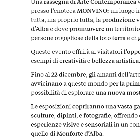
rassegna di Arte Contemporanea
Una
v
MONVINO:
presso l’enoteca
un luogo i
produzione vi
tutta, ma proprio tutta, la
d’Alba
promuovere
e dove
un territorio
terra
persone orgogliose della loro
e di
l’opp
Questo evento offrirà ai visitatori
creatività
bellezza artistica
esempi di
e
22 dicembre
Fino al
, gli amanti dell’art
avvicinano
per la prim
a questo mondo
nuova most
possibilità di esplorare una
copriranno una vasta g
Le esposizioni
sculture
dipinti
fotografie
,
, e
, offrendo 
esperienze visive e sensoriali
in un con
Monforte d’Alba
quello di
.