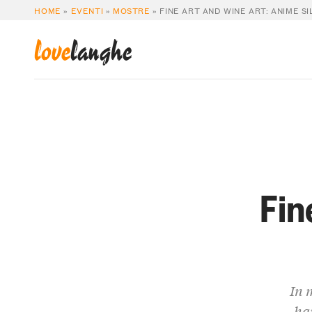
HOME
»
EVENTI
»
MOSTRE
»
FINE ART AND WINE ART: ANIME S
love
langhe
Fin
In 
han