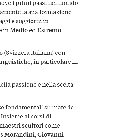
uove i primi passi nel mondo
amente la sua formazione
iaggi e soggiorni in
Medio
Estremo
e in
ed
o
(Svizzera italiana) con
inguistiche
, in particolare in
ella passione e nella scelta
ze fondamentali su materie
. Insieme ai corsi di
maestri scultori
come
os Morandini
Giovanni
,