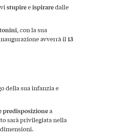
stupire
ispirare
rvi
e
dalle
tonini
, con la sua
13
 inaugurazione avverrà il
o della sua infanzia e
e predisposizione
a
to sarà privilegiata nella
 dimensioni.