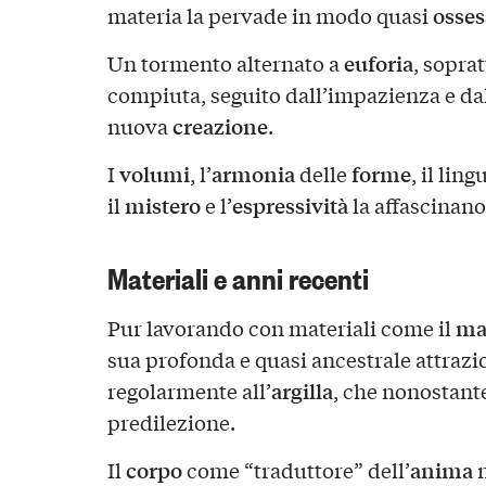
osses
materia la pervade in modo quasi
euforia
Un tormento alternato a
, sopra
compiuta, seguito dall’impazienza e dal
creazione
nuova
.
volumi
armonia
forme
I
, l’
delle
, il lin
mistero
espressività
il
e l’
la affascinano
Materiali e anni recenti
ma
Pur lavorando con materiali come il
sua profonda e quasi ancestrale attrazi
argilla
regolarmente all’
, che nonostante
predilezione.
corpo
anima
Il
come “traduttore” dell’
n