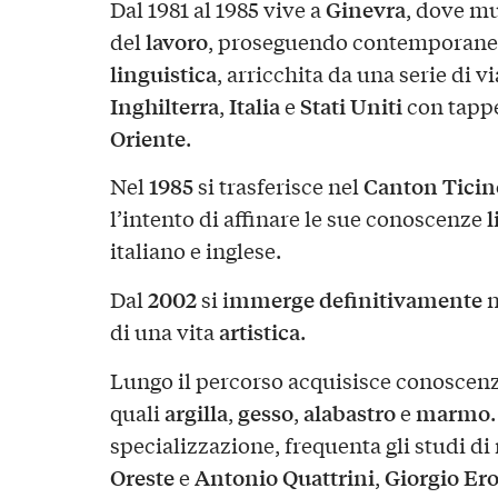
Ginevra
Dal 1981 al 1985 vive a
, dove m
lavoro
del
, proseguendo contemporane
linguistica
, arricchita da una serie di v
Inghilterra
Italia
Stati Uniti
,
e
con tapp
Oriente
.
1985
Canton Ticin
Nel
si trasferisce nel
l
l’intento di affinare le sue conoscenze
italiano e inglese.
2002
mmerge definitivamente
Dal
si i
n
artistica
di una vita
.
Lungo il percorso acquisisce conoscen
argilla
gesso
alabastro
marmo
quali
,
,
e
specializzazione, frequenta gli studi di
Oreste
Antonio Quattrini
Giorgio Er
e
,