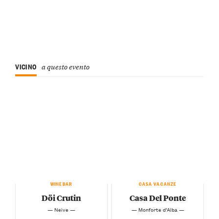
VICINO
a questo evento
WINEBAR
CASA VACANZE
Döi Crutin
Casa Del Ponte
— Neive —
— Monforte d’Alba —