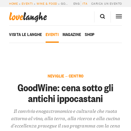
HOME
»
EVENTI
»
WINE & FOOD
»
GOODWINE: CENA SOTTO GLI ANTICHI IPPOCASTANI
ENG
ITA
CARICA UN EVENTO
love
langhe
VISITA LE LANGHE
EVENTI
MAGAZINE
SHOP
NEVIGLIE — CENTRO
GoodWine: cena sotto gli
antichi ippocastani
Il convivio enogastronomico e culturale che ruota
attorno al vino, alla terra, alla ricerca e alla cucina
d'eccellenza prosegue il suo programma con la cena