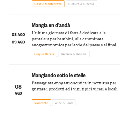
Casale Monferrato
Cultura & Cinema
Mangia en d’andà
L'ultima giornata di festa è dedicata alla
08 AGO
pantalera per bambini, alla camminata
09 AGO
enogastronomica per le vie del paese e al finale
pirotecnico
Lequio Berria
Cultura & Cinema
Mangiando sotto le stelle
Passeggiata enogastronomica in notturna per
08
gustare i prodotti ed i vini tipici vicesi e locali
AGO
Vicoforte
Wine & Food