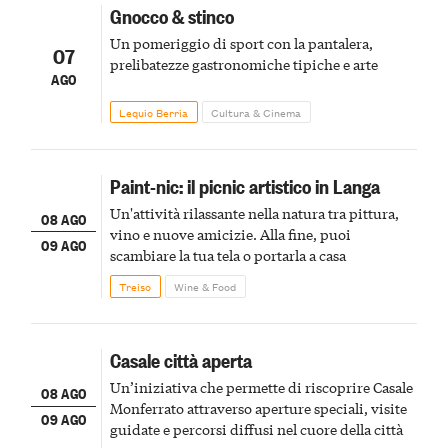
Gnocco & stinco
Un pomeriggio di sport con la pantalera,
07
prelibatezze gastronomiche tipiche e arte
AGO
Lequio Berria
Cultura & Cinema
Paint-nic: il picnic artistico in Langa
Un'attività rilassante nella natura tra pittura,
08 AGO
vino e nuove amicizie. Alla fine, puoi
09 AGO
scambiare la tua tela o portarla a casa
Treiso
Wine & Food
Casale città aperta
Un’iniziativa che permette di riscoprire Casale
08 AGO
Monferrato attraverso aperture speciali, visite
09 AGO
guidate e percorsi diffusi nel cuore della città