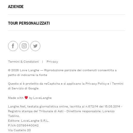
AZIENDE
TOUR PERSONALIZZATI
Termini & Condizioni
|
Privacy
© 2026 Love Langhe — Riproduzione parziale dei contenuti consentita a
patto di indicarne la fonte
Questo si è protetto da reCaptcha e si applicano la
Privacy Policy
e i
Termini
di Servizio
di Google
Made with
by LoveLanghe
Langhe.Net, testata giornalistica online, iscritta al n.672/14 del 15.05.2014 -
Registro stampa del Tribunale di Asti - Direttore responsabile: Lorenzo
Tablino.
Editore: LoveLanghe S.R.L.
P.IVA 03796440042
Via Castello 20