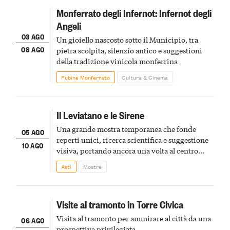
Monferrato degli Infernot: Infernot degli
Angeli
03 AGO
Un gioiello nascosto sotto il Municipio, tra
08 AGO
pietra scolpita, silenzio antico e suggestioni
della tradizione vinicola monferrina
Fubine Monferrato
Cultura & Cinema
Il Leviatano e le Sirene
Una grande mostra temporanea che fonde
05 AGO
reperti unici, ricerca scientifica e suggestione
10 AGO
visiva, portando ancora una volta al centro
della scena le meraviglie del passato astigiano
Asti
Mostre
Visite al tramonto in Torre Civica
Visita al tramonto per ammirare al città da una
06 AGO
prospettiva privilegiata