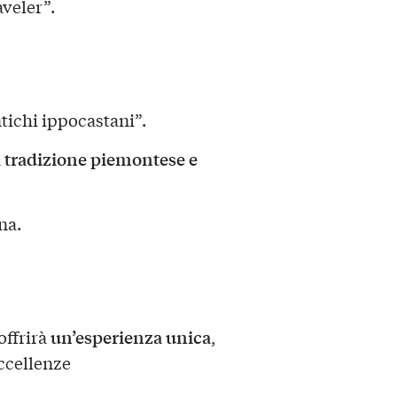
aveler”.
ntichi ippocastani”.
lla tradizione piemontese e
na.
un’esperienza unica
offrirà
,
eccellenze