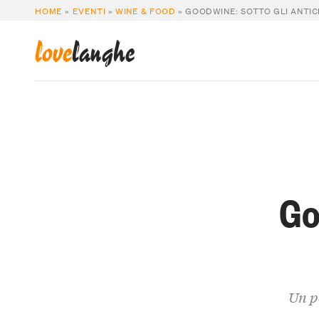
HOME
»
EVENTI
»
WINE & FOOD
»
GOODWINE: SOTTO GLI ANTIC
love
langhe
Go
Un po