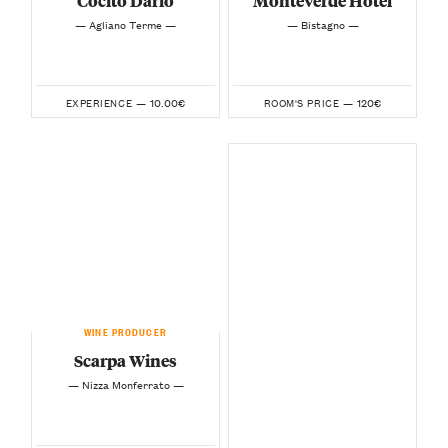
Cocito Dario
Monteverde Hotel
— Agliano Terme —
— Bistagno —
10.00€
120€
EXPERIENCE —
ROOM'S PRICE —
WINE PRODUCER
Scarpa Wines
— Nizza Monferrato —