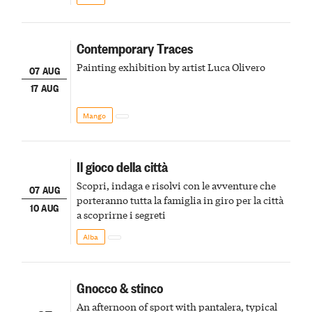
Contemporary Traces
Painting exhibition by artist Luca Olivero
07 AUG
17 AUG
Mango
Il gioco della città
Scopri, indaga e risolvi con le avventure che
07 AUG
porteranno tutta la famiglia in giro per la città
10 AUG
a scoprirne i segreti
Alba
Gnocco & stinco
An afternoon of sport with pantalera, typical