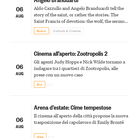
06
Aldo Cazzullo and Angelo Branduardi tell the
story of the saint, or rather the stories. The
AUG
Saint Francis of devotion: the wolf, the sermon
to the birds, the stigmata
Busca
Culture & Cinema
Cinema all’aperto: Zootropolis 2
Gli agenti Judy Hopps e Nick Wilde tornano a
06
indagare tra i quartieri di Zootropolis, alle
AUG
prese con un nuovo caso
Bra
Arena d’estate: Cime tempestose
Il cinema all'aperto della città propone la nuova
06
trasposizione del capolavoro di Emily Brontë
AUG
Alba