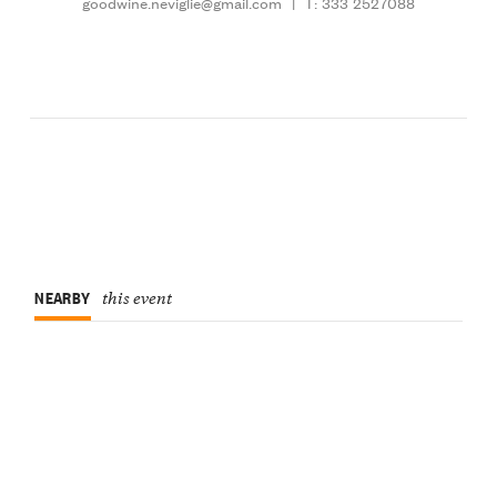
goodwine.neviglie@gmail.com
|
T: 333 2527088
NEARBY
this event