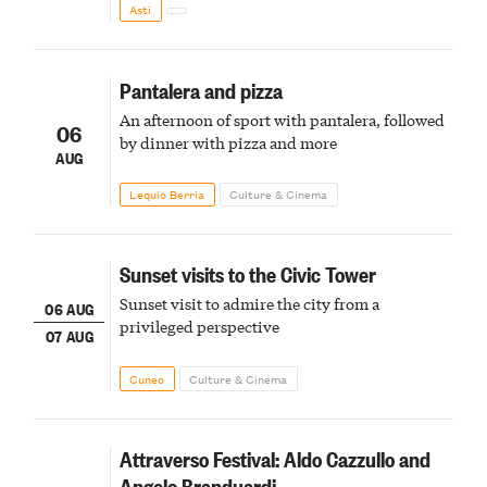
Asti
Pantalera and pizza
An afternoon of sport with pantalera, followed
06
by dinner with pizza and more
AUG
Lequio Berria
Culture & Cinema
Sunset visits to the Civic Tower
Sunset visit to admire the city from a
06 AUG
privileged perspective
07 AUG
Cuneo
Culture & Cinema
Attraverso Festival: Aldo Cazzullo and
Angelo Branduardi