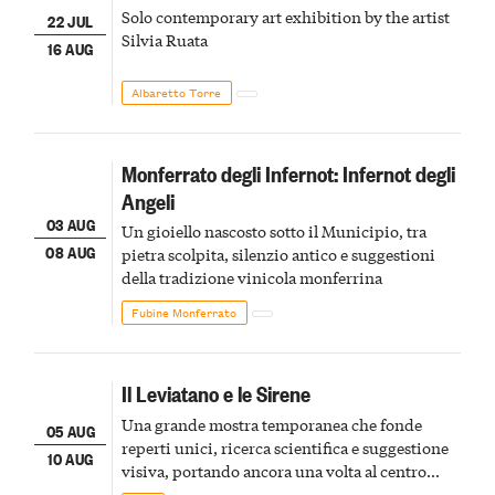
Solo contemporary art exhibition by the artist
22 JUL
Silvia Ruata
16 AUG
Albaretto Torre
Monferrato degli Infernot: Infernot degli
Angeli
03 AUG
Un gioiello nascosto sotto il Municipio, tra
08 AUG
pietra scolpita, silenzio antico e suggestioni
della tradizione vinicola monferrina
Fubine Monferrato
Il Leviatano e le Sirene
Una grande mostra temporanea che fonde
05 AUG
reperti unici, ricerca scientifica e suggestione
10 AUG
visiva, portando ancora una volta al centro
della scena le meraviglie del passato astigiano