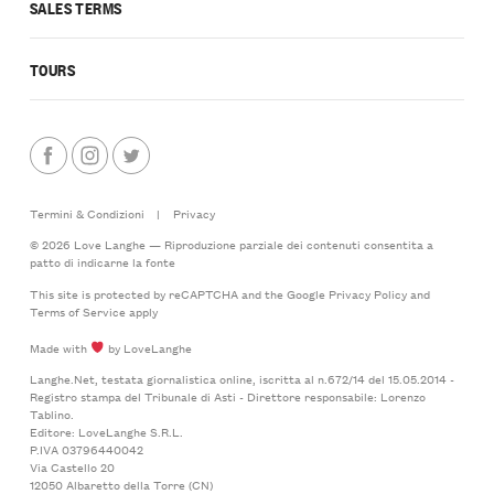
SALES TERMS
TOURS
Termini & Condizioni
|
Privacy
© 2026 Love Langhe — Riproduzione parziale dei contenuti consentita a
patto di indicarne la fonte
This site is protected by reCAPTCHA and the Google
Privacy Policy
and
Terms of Service
apply
Made with
by LoveLanghe
Langhe.Net, testata giornalistica online, iscritta al n.672/14 del 15.05.2014 -
Registro stampa del Tribunale di Asti - Direttore responsabile: Lorenzo
Tablino.
Editore: LoveLanghe S.R.L.
P.IVA 03796440042
Via Castello 20
12050 Albaretto della Torre (CN)