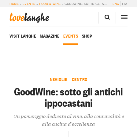
HOME
»
EVENTS
»
FOOD & WINE
»
GOODWINE: SOTTO GLI ANTICHI IPPOCASTANI
ENG
ITA
love
langhe
VISIT LANGHE
MAGAZINE
EVENTS
SHOP
NEVIGLIE — CENTRO
GoodWine: sotto gli antichi
ippocastani
Un pomeriggio dedicato al vino, alla convivialità e
alla cucina d'eccellenza