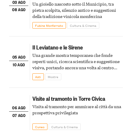
03 AGO
Un gioiello nascosto sotto il Municipio, tra
08 AGO
pietra scolpita, silenzio antico e suggestioni
della tradizione vinicola monferrina
Fubine Monferrato
Cultura & Cinema
Il Leviatano e le Sirene
Una grande mostra temporanea che fonde
05 AGO
reperti unici, ricerca scientifica e suggestione
10 AGO
visiva, portando ancora una volta al centro
della scena le meraviglie del passato astigiano
Asti
Mostre
Visite al tramonto in Torre Civica
Visita al tramonto per ammirare al città da una
06 AGO
prospettiva privilegiata
07 AGO
Cuneo
Cultura & Cinema