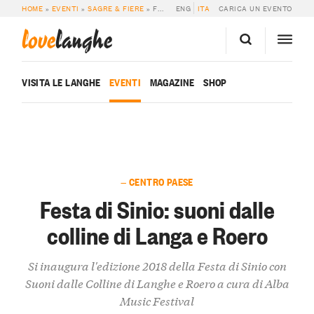
HOME
»
EVENTI
»
SAGRE & FIERE
»
FESTA DI SINIO: SUONI DALLE COLLINE DI LANGA E ROERO
ENG
ITA
CARICA UN EVENTO
love
langhe
VISITA LE LANGHE
EVENTI
MAGAZINE
SHOP
— CENTRO PAESE
Festa di Sinio: suoni dalle
colline di Langa e Roero
Si inaugura l'edizione 2018 della Festa di Sinio con
Suoni dalle Colline di Langhe e Roero a cura di Alba
Music Festival