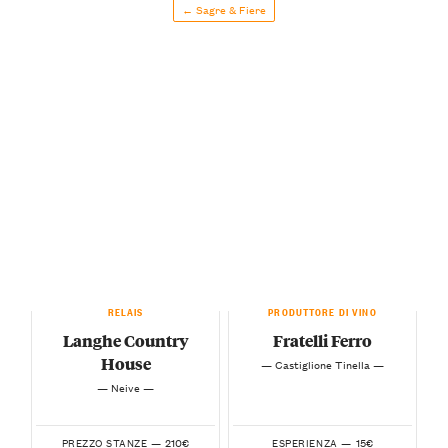
← Sagre & Fiere
RELAIS
PRODUTTORE DI VINO
Langhe Country
Fratelli Ferro
House
— Castiglione Tinella —
— Neive —
210€
15€
PREZZO STANZE —
ESPERIENZA —