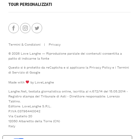
TOUR PERSONALIZZATI
Termini & Condizioni
|
Privacy
© 2026 Love Langhe — Riproduzione parziale dei contenuti consentita a
patto di indicarne la fonte
Questo si è protetto da reCaptcha e si applicano la
Privacy Policy
e i
Termini
di Servizio
di Google
Made with
by LoveLanghe
Langhe.Net, testata giornalistica online, iscritta al n.672/14 del 15.05.2014 -
Registro stampa del Tribunale di Asti - Direttore responsabile: Lorenzo
Tablino.
Editore: LoveLanghe S.R.L.
P.IVA 03796440042
Via Castello 20
12050 Albaretto della Torre (CN)
Italy