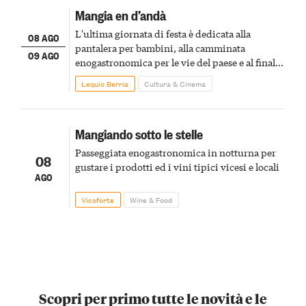
Mangia en d’andà
L'ultima giornata di festa è dedicata alla
08 AGO
pantalera per bambini, alla camminata
09 AGO
enogastronomica per le vie del paese e al finale
pirotecnico
Lequio Berria
Cultura & Cinema
Mangiando sotto le stelle
Passeggiata enogastronomica in notturna per
08
gustare i prodotti ed i vini tipici vicesi e locali
AGO
Vicoforte
Wine & Food
Scopri per primo tutte le novità e le