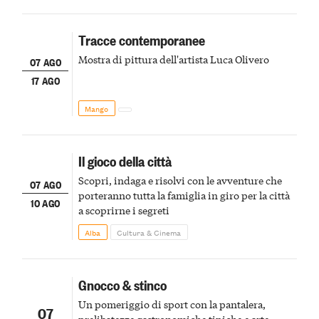
Tracce contemporanee
Mostra di pittura dell'artista Luca Olivero
07 AGO
17 AGO
Mango
Il gioco della città
Scopri, indaga e risolvi con le avventure che
07 AGO
porteranno tutta la famiglia in giro per la città
10 AGO
a scoprirne i segreti
Alba
Cultura & Cinema
Gnocco & stinco
Un pomeriggio di sport con la pantalera,
07