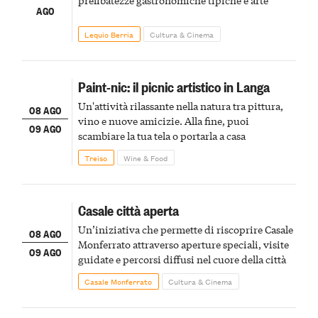
prelibatezze gastronomiche tipiche e arte
AGO
Lequio Berria
Cultura & Cinema
Paint-nic: il picnic artistico in Langa
Un'attività rilassante nella natura tra pittura,
08 AGO
vino e nuove amicizie. Alla fine, puoi
09 AGO
scambiare la tua tela o portarla a casa
Treiso
Wine & Food
Casale città aperta
Un’iniziativa che permette di riscoprire Casale
08 AGO
Monferrato attraverso aperture speciali, visite
09 AGO
guidate e percorsi diffusi nel cuore della città
Casale Monferrato
Cultura & Cinema