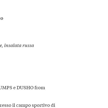
co
e, insalata russa
MPS e DUSHO from
presso il campo sportivo di