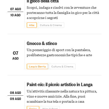
Il gioco della città
Scopri, indaga e risolvi con le avventure che
07 AGO
porteranno tutta la famiglia in giro per la città
10 AGO
a scoprirne i segreti
Alba
Cultura & Cinema
Gnocco & stinco
Un pomeriggio di sport con la pantalera,
07
prelibatezze gastronomiche tipiche e arte
AGO
Lequio Berria
Cultura & Cinema
Paint-nic: il picnic artistico in Langa
Un'attività rilassante nella natura tra pittura,
08 AGO
vino e nuove amicizie. Alla fine, puoi
09 AGO
scambiare la tua tela o portarla a casa
Treiso
Wine & Food