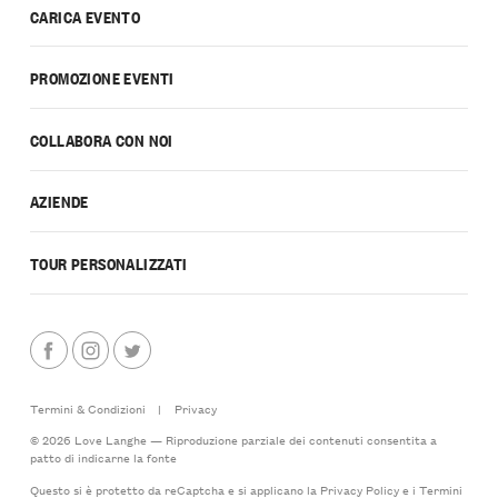
CARICA EVENTO
PROMOZIONE EVENTI
COLLABORA CON NOI
AZIENDE
TOUR PERSONALIZZATI
Termini & Condizioni
|
Privacy
© 2026 Love Langhe — Riproduzione parziale dei contenuti consentita a
patto di indicarne la fonte
Questo si è protetto da reCaptcha e si applicano la
Privacy Policy
e i
Termini