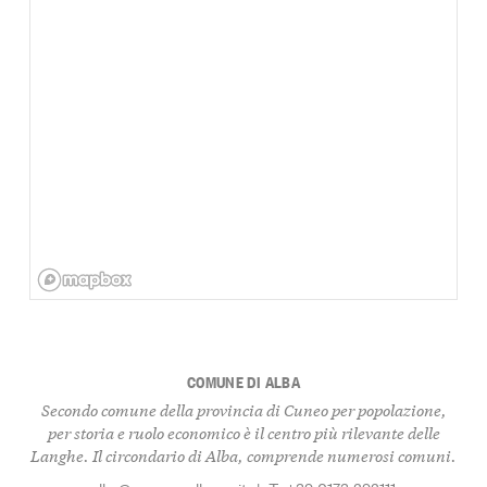
COMUNE DI ALBA
Secondo comune della provincia di Cuneo per popolazione,
per storia e ruolo economico è il centro più rilevante delle
Langhe. Il circondario di Alba, comprende numerosi comuni.
alba@comune.alba.cn.it
|
T: +39 0173 292111