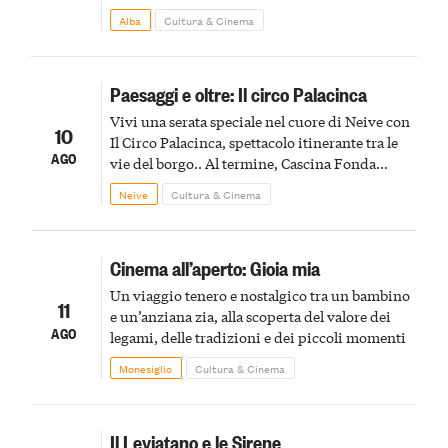
Alba
Cultura & Cinema
Paesaggi e oltre: Il circo Palacinca
Vivi una serata speciale nel cuore di Neive con
10
Il Circo Palacinca, spettacolo itinerante tra le
AGO
vie del borgo.. Al termine, Cascina Fonda
Winery offrirà una degustazione di due
Neive
Cultura & Cinema
spumanti.
Cinema all’aperto: Gioia mia
Un viaggio tenero e nostalgico tra un bambino
11
e un’anziana zia, alla scoperta del valore dei
AGO
legami, delle tradizioni e dei piccoli momenti
Monesiglio
Cultura & Cinema
Il Leviatano e le Sirene