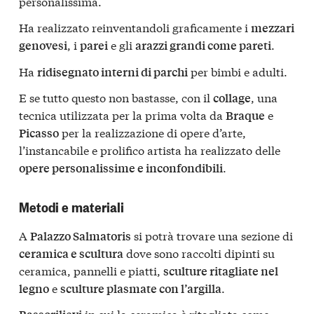
personalissima.
Ha realizzato reinventandoli graficamente i
mezzari
, i
e gli
.
genovesi
parei
arazzi grandi come pareti
Ha
per bimbi e adulti.
ridisegnato interni di parchi
E se tutto questo non bastasse, con il
, una
collage
tecnica utilizzata per la prima volta da
e
Braque
per la realizzazione di opere d’arte,
Picasso
l’instancabile e prolifico artista ha realizzato delle
.
opere personalissime e inconfondibili
Metodi e materiali
A
si potrà trovare una sezione di
Palazzo Salmatoris
dove sono raccolti dipinti su
ceramica e scultura
ceramica, pannelli e piatti,
sculture ritagliate nel
e
.
legno
sculture plasmate con l’argilla
in cui la ceramica è ritagliata come