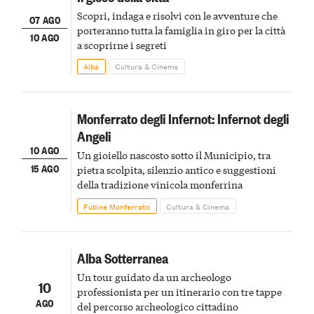
Scopri, indaga e risolvi con le avventure che
07 AGO
porteranno tutta la famiglia in giro per la città
10 AGO
a scoprirne i segreti
Alba
Cultura & Cinema
Monferrato degli Infernot: Infernot degli
Angeli
10 AGO
Un gioiello nascosto sotto il Municipio, tra
15 AGO
pietra scolpita, silenzio antico e suggestioni
della tradizione vinicola monferrina
Fubine Monferrato
Cultura & Cinema
Alba Sotterranea
Un tour guidato da un archeologo
10
professionista per un itinerario con tre tappe
AGO
del percorso archeologico cittadino