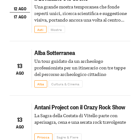
Una grande mostra temporanea che fonde
12 AGO
reperti unici, ricerca scientifica e suggestione
17 AGO
visiva, portando ancora una volta al centro
della scena le meraviglie del passato astigiano
Asti
Mostre
Alba Sotterranea
Un tour guidato da un archeologo
13
professionista per un itinerario con tre tappe
AGO
del percorso archeologico cittadino
Alba
Cultura & Cinema
Antani Project con il Crazy Rock Show
La Sagra della Costata di Vitello parte con
13
aperisagra, cena e una serata rock travolgente
AGO
Priocca
Sagre & Fiere