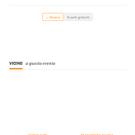
← Mostre
Eventi gratuiti
VICINO
a questo evento
RISTORANTE
PRODUTTORE DI VINO