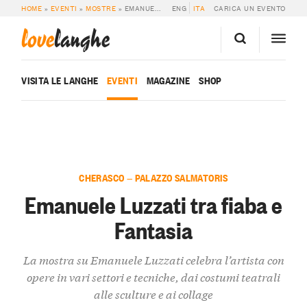
HOME
»
EVENTI
»
MOSTRE
»
EMANUELE LUZZATI TRA FIABA E FANTASIA
ENG
ITA
CARICA UN EVENTO
love
langhe
VISITA LE LANGHE
EVENTI
MAGAZINE
SHOP
CHERASCO — PALAZZO SALMATORIS
Emanuele Luzzati tra fiaba e
Fantasia
La mostra su Emanuele Luzzati celebra l’artista con
opere in vari settori e tecniche, dai costumi teatrali
alle sculture e ai collage