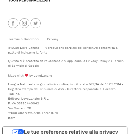
Termini & Condizioni
|
Privacy
© 2026 Love Langhe — Riproduzione parziale dei contenuti consentita a
patto di indicarne la fonte
Questo si è protetto da reCaptcha e si applicano la
Privacy Policy
e i
Termini
di Servizio
di Google
Made with
by LoveLanghe
Langhe.Net, testata giornalistica online, iscritta al n.672/14 del 15.05.2014 -
Registro stampa del Tribunale di Asti - Direttore responsabile: Lorenzo
Tablino.
Editore: LoveLanghe S.R.L.
P.IVA 03796440042
Via Castello 20
12050 Albaretto della Torre (CN)
Italy
Le tue preferenze relative alla privacy