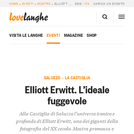
HOME
»
EVENTI
»
MOSTRE
»
ELLIOTT ERWITT. L’IDEALE FUGGEVOLE
ENG
ITA
CARICA UN EVENTO
love
langhe
VISITA LE LANGHE
EVENTI
MAGAZINE
SHOP
SALUZZO — LA CASTIGLIA
Elliott Erwitt. L’ideale
fuggevole
Alla Castiglia di Saluzzo l’universo ironico e
profondo di Elliott Erwitt, uno dei giganti della
fotografia del XX secolo. Mostra promossa e