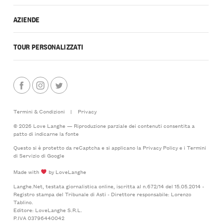
AZIENDE
TOUR PERSONALIZZATI
Termini & Condizioni
|
Privacy
© 2026 Love Langhe — Riproduzione parziale dei contenuti consentita a
patto di indicarne la fonte
Questo si è protetto da reCaptcha e si applicano la
Privacy Policy
e i
Termini
di Servizio
di Google
Made with
by LoveLanghe
Langhe.Net, testata giornalistica online, iscritta al n.672/14 del 15.05.2014 -
Registro stampa del Tribunale di Asti - Direttore responsabile: Lorenzo
Tablino.
Editore: LoveLanghe S.R.L.
P.IVA 03796440042