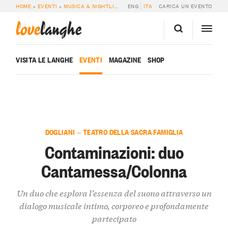
HOME
»
EVENTI
»
MUSICA & NIGHTLIFE
»
CONTAMINAZIONI: DUO CANTAMESS
ENG
ITA
CARICA UN EVENTO
love
langhe
VISITA LE LANGHE
EVENTI
MAGAZINE
SHOP
DOGLIANI — TEATRO DELLA SACRA FAMIGLIA
Contaminazioni: duo
Cantamessa/Colonna
Un duo che esplora l’essenza del suono attraverso un
dialogo musicale intimo, corporeo e profondamente
partecipato