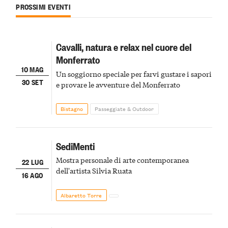
PROSSIMI EVENTI
Cavalli, natura e relax nel cuore del
Monferrato
10 MAG
Un soggiorno speciale per farvi gustare i sapori
30 SET
e provare le avventure del Monferrato
Bistagno
Passeggiate & Outdoor
SediMenti
Mostra personale di arte contemporanea
22 LUG
dell'artista Silvia Ruata
16 AGO
Albaretto Torre