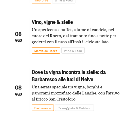
Vicoforte
Wine & Food
Vino, vigne & stelle
Un'apericena a buffet, a lume di candela, nel
08
cuore del Roero, dal tramonto fino a notte per
AGO
goderci con il naso all'insù il cielo stellato
Montaldo Roero
Wine & Food
Dove la vigna incontra le stelle: da
Barbaresco alle luci di Neive
08
Una serata speciale tra vigne, borghi e
panorami mozzafiato delle Langhe, con l’arrivo
AGO
al Bricco San Cristoforo
Barbaresco
Passeggiate & Outdoor