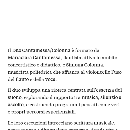
Il
è formato da
Duo Cantamessa/Colonna
, flautista attiva in ambito
Mariaclara Cantamessa
concertistico e didattico, e
,
Simona Colonna
musicista poliedrica che affianca al
l’uso
violoncello
del
e della
.
flauto
voce
Il duo sviluppa una ricerca centrata sull’
essenza del
, esplorando il rapporto tra
suono
musica, silenzio e
, e costruendo programmi pensati come veri
ascolto
e propri
.
percorsi esperienziali
Le loro esecuzioni intrecciano
,
scrittura musicale
e
, dando vita a
gesto sonoro
dimensione corporea