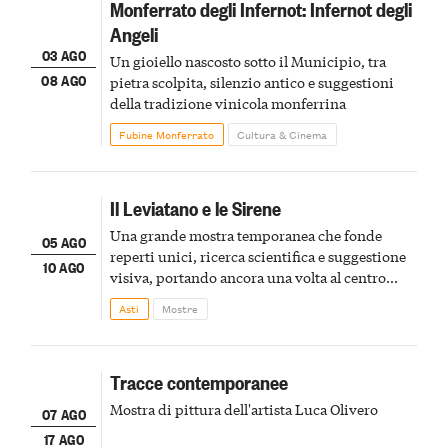
Monferrato degli Infernot: Infernot degli
Angeli
03 AGO
Un gioiello nascosto sotto il Municipio, tra
08 AGO
pietra scolpita, silenzio antico e suggestioni
della tradizione vinicola monferrina
Fubine Monferrato
Cultura & Cinema
Il Leviatano e le Sirene
Una grande mostra temporanea che fonde
05 AGO
reperti unici, ricerca scientifica e suggestione
10 AGO
visiva, portando ancora una volta al centro
della scena le meraviglie del passato astigiano
Asti
Mostre
Tracce contemporanee
Mostra di pittura dell'artista Luca Olivero
07 AGO
17 AGO