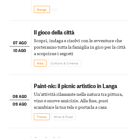
Mango
Il gioco della città
Scopri, indaga e risolvi con le avventure che
07 AGO
porteranno tutta la famiglia in giro per la città
10 AGO
a scoprirne i segreti
Alba
Cultura & Cinema
Paint-nic: il picnic artistico in Langa
Un'attività rilassante nella natura tra pittura,
08 AGO
vino e nuove amicizie. Alla fine, puoi
09 AGO
scambiare la tua tela o portarla a casa
Treiso
Wine & Food