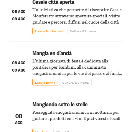
Casale città aperta
Un’iniziativa che permette di riscoprire Casale
08 AGO
Monferrato attraverso aperture speciali, visite
09 AGO
guidate e percorsi diffusi nel cuore della città
Casale Monferrato
Cultura & Cinema
Mangia en d’andà
L'ultima giornata di festa è dedicata alla
08 AGO
pantalera per bambini, alla camminata
09 AGO
enogastronomica per le vie del paese e al finale
pirotecnico
Lequio Berria
Cultura & Cinema
Mangiando sotto le stelle
Passeggiata enogastronomica in notturna per
08
gustare i prodotti ed i vini tipici vicesi e locali
AGO