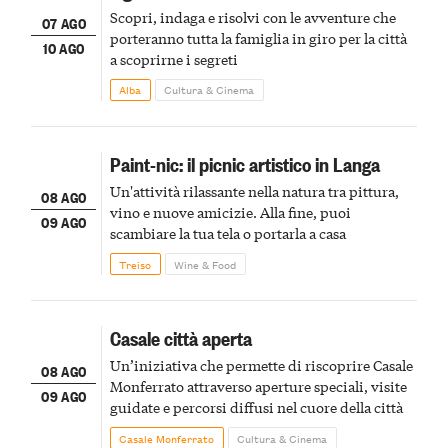
Scopri, indaga e risolvi con le avventure che
07 AGO
porteranno tutta la famiglia in giro per la città
10 AGO
a scoprirne i segreti
Alba
Cultura & Cinema
Paint-nic: il picnic artistico in Langa
Un'attività rilassante nella natura tra pittura,
08 AGO
vino e nuove amicizie. Alla fine, puoi
09 AGO
scambiare la tua tela o portarla a casa
Treiso
Wine & Food
Casale città aperta
Un’iniziativa che permette di riscoprire Casale
08 AGO
Monferrato attraverso aperture speciali, visite
09 AGO
guidate e percorsi diffusi nel cuore della città
Casale Monferrato
Cultura & Cinema