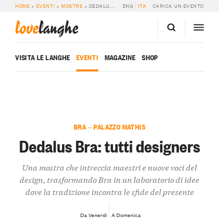
HOME
»
EVENTI
»
MOSTRE
»
DEDALUS BRA: TUTTI DESIGNERS
ENG
ITA
CARICA UN EVENTO
love
langhe
VISITA LE LANGHE
EVENTI
MAGAZINE
SHOP
BRA — PALAZZO MATHIS
Dedalus Bra: tutti designers
Una mostra che intreccia maestri e nuove voci del
design, trasformando Bra in un laboratorio di idee
dove la tradizione incontra le sfide del presente
Da Venerdì
A Domenica