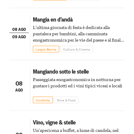
Mangia en d’andà
L'ultima giornata di festa è dedicata alla
08 AGO
pantalera per bambini, alla camminata
09 AGO
enogastronomica per le vie del paese e al finale
pirotecnico
Lequio Berria
Cultura & Cinema
Mangiando sotto le stelle
Passeggiata enogastronomica in notturna per
08
gustare i prodotti ed i vini tipici vicesi e locali
AGO
Vicoforte
Wine & Food
Vino, vigne & stelle
Un'apericena a buffet, a lume di candela, nel