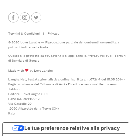
Termini & Condizioni
|
Privacy
© 2026 Love Langhe — Riproduzione parziale dei contenuti consentita a
patto di indicarne la fonte
Questo si è protetto da reCaptcha e si applicano la
Privacy Policy
e i
Termini
di Servizio
di Google
Made with
by LoveLanghe
Langhe.Net, testata giornalistica online, iscritta al n.672/14 del 15.05.2014 -
Registro stampa del Tribunale di Asti - Direttore responsabile: Lorenzo
Tablino.
Editore: LoveLanghe S.R.L.
P.IVA 03796440042
Via Castello 20
12050 Albaretto della Torre (CN)
Italy
Le tue preferenze relative alla privacy