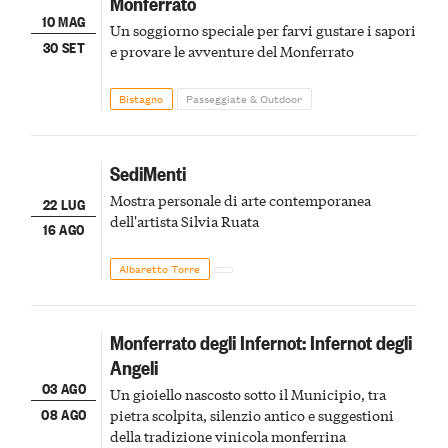
Monferrato
10 MAG
Un soggiorno speciale per farvi gustare i sapori
30 SET
e provare le avventure del Monferrato
Bistagno
Passeggiate & Outdoor
SediMenti
Mostra personale di arte contemporanea
22 LUG
dell'artista Silvia Ruata
16 AGO
Albaretto Torre
Monferrato degli Infernot: Infernot degli
Angeli
03 AGO
Un gioiello nascosto sotto il Municipio, tra
08 AGO
pietra scolpita, silenzio antico e suggestioni
della tradizione vinicola monferrina