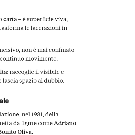
carta
o
– è superficie viva,
trasforma le lacerazioni in
e incisivo, non è mai confinato
 continuo movimento.
lta
: raccoglie il visibile e
e lascia spazio al dubbio.
ale
dazione, nel 1981, della
Adriano
iretta da figure come
Bonito Oliva
.