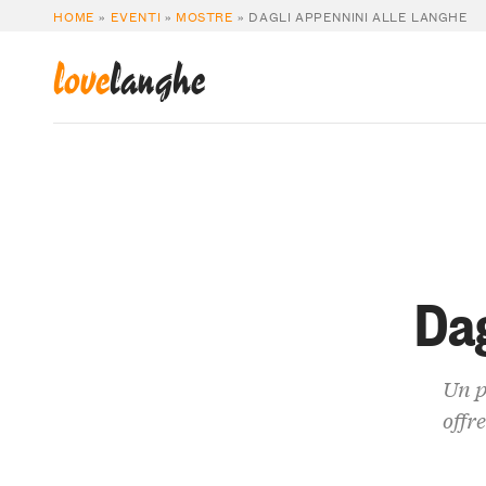
HOME
»
EVENTI
»
MOSTRE
»
DAGLI APPENNINI ALLE LANGHE
love
langhe
Dag
Un p
offr