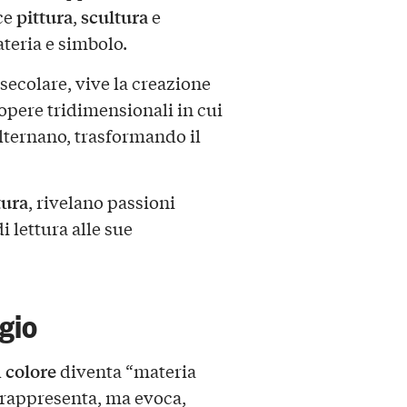
pittura
scultura
ce
,
e
teria e simbolo.
secolare, vive la creazione
 opere tridimensionali in cui
alternano, trasformando il
tura
, rivelano passioni
i lettura alle sue
gio
colore
l
diventa “materia
 rappresenta, ma evoca,