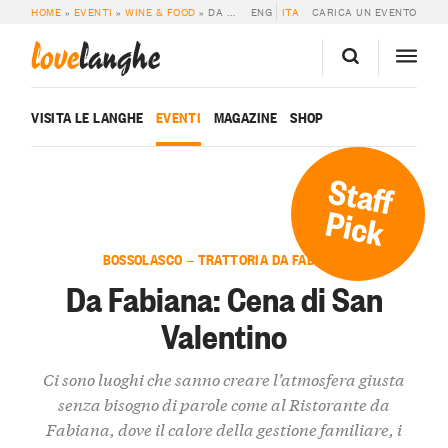
HOME
»
EVENTI
»
WINE & FOOD
»
DA FABIANA: CENA DI SAN VALENTINO
ENG
ITA
CARICA UN EVENTO
love
langhe
VISITA LE LANGHE
EVENTI
MAGAZINE
SHOP
Staff
Pick
BOSSOLASCO — TRATTORIA DA FABIANA
Da Fabiana: Cena di San
Valentino
Ci sono luoghi che sanno creare l’atmosfera giusta
senza bisogno di parole come al Ristorante da
Fabiana, dove il calore della gestione familiare, i