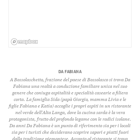
DA FABIANA
A Bossolaschetto, frazione del paese di
Bossolasco
si trova
Da
Fabiana
una realtà a conduzione familiare unica nel suo
genere che coniuga
ospitalità
e
specialità casearie
a
filiera
corta
. La
famiglia Sida
(papà Giorgio, mamma Livia e le
figlie Fabiana e Katia) accoglie i propri ospiti in un ristorante
nel verde dell'
Alta Langa
, dove la
cucina sarda
è la vera
protagonista, frutto del profondo legame con le radici isolane.
Da anni Da Fabiana è un punto di riferimento sia per i locali
sia per i turisti che desiderano scoprire
sapori e piatti fuori
dalla tradizione piemontese
. Accanto al ristorante si trova