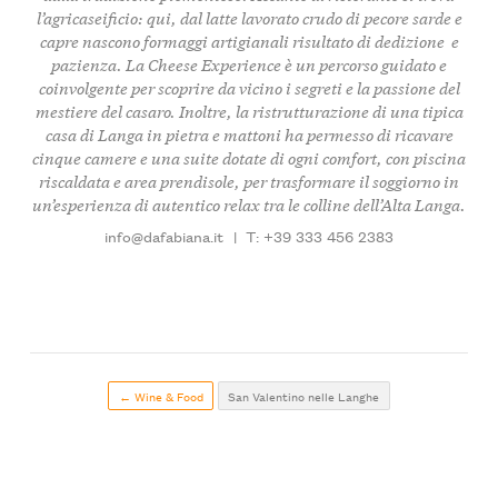
l’
agricaseificio
: qui, dal latte lavorato crudo di
pecore sarde
e
capre
nascono formaggi artigianali risultato di dedizione e
pazienza. La
Cheese Experience
è un percorso guidato e
coinvolgente per scoprire da vicino i segreti e la passione del
mestiere del casaro. Inoltre, la ristrutturazione di una tipica
casa di Langa
in pietra e mattoni ha permesso di ricavare
cinque camere
e
una suite
dotate di ogni comfort, con
piscina
riscaldata
e area prendisole, per trasformare il soggiorno in
un’esperienza di autentico relax tra le
colline dell’Alta Langa
.
info@dafabiana.it
|
T: +39 333 456 2383
← Wine & Food
San Valentino nelle Langhe