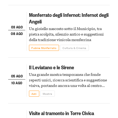
Monferrato degli Infernot: Infernot degli
Angeli
03 AGO
Un gioiello nascosto sotto il Municipio, tra
08 AGO
pietra scolpita, silenzio antico e suggestioni
della tradizione vinicola monferrina
Fubine Monferrato
Cultura & Cinema
Il Leviatano e le Sirene
Una grande mostra temporanea che fonde
05 AGO
reperti unici, ricerca scientifica e suggestione
10 AGO
visiva, portando ancora una volta al centro
della scena le meraviglie del passato astigiano
Asti
Mostre
Visite al tramonto in Torre Civica