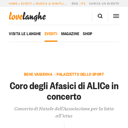
HOME
»
EVENTI
»
MUSICA & NIGHTLIFE
»
CORO DEGLI AFASICI DI ALICE IN C
ENG
ITA
CARICA UN EVENTO
love
langhe
VISITA LE LANGHE
EVENTI
MAGAZINE
SHOP
BENE VAGIENNA — PALAZZETTO DELLO SPORT
Coro degli Afasici di ALICe in
concerto
Concerto di Natale dell’Associazione per la lotta
all’ictus