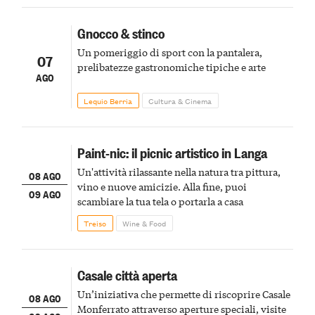
Gnocco & stinco
Un pomeriggio di sport con la pantalera,
07
prelibatezze gastronomiche tipiche e arte
AGO
Lequio Berria
Cultura & Cinema
Paint-nic: il picnic artistico in Langa
Un'attività rilassante nella natura tra pittura,
08 AGO
vino e nuove amicizie. Alla fine, puoi
09 AGO
scambiare la tua tela o portarla a casa
Treiso
Wine & Food
Casale città aperta
Un’iniziativa che permette di riscoprire Casale
08 AGO
Monferrato attraverso aperture speciali, visite