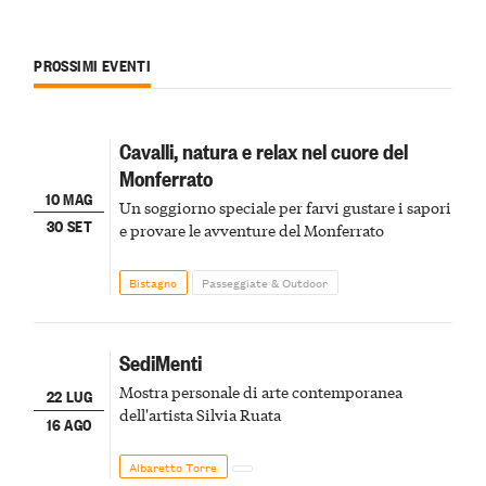
PROSSIMI EVENTI
Cavalli, natura e relax nel cuore del
Monferrato
10 MAG
Un soggiorno speciale per farvi gustare i sapori
30 SET
e provare le avventure del Monferrato
Bistagno
Passeggiate & Outdoor
SediMenti
Mostra personale di arte contemporanea
22 LUG
dell'artista Silvia Ruata
16 AGO
Albaretto Torre