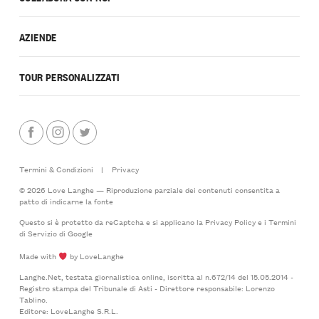
AZIENDE
TOUR PERSONALIZZATI
Termini & Condizioni
|
Privacy
© 2026 Love Langhe — Riproduzione parziale dei contenuti consentita a
patto di indicarne la fonte
Questo si è protetto da reCaptcha e si applicano la
Privacy Policy
e i
Termini
di Servizio
di Google
Made with
by LoveLanghe
Langhe.Net, testata giornalistica online, iscritta al n.672/14 del 15.05.2014 -
Registro stampa del Tribunale di Asti - Direttore responsabile: Lorenzo
Tablino.
Editore: LoveLanghe S.R.L.