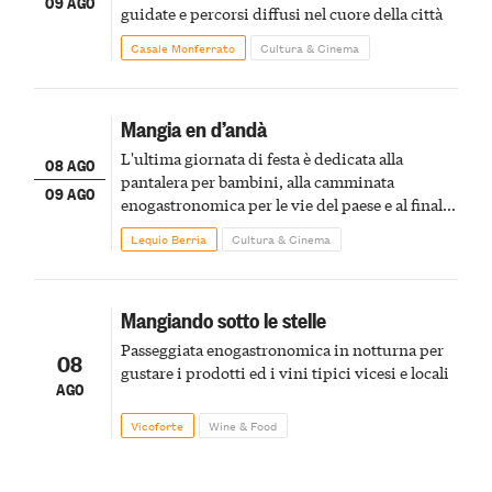
09 AGO
guidate e percorsi diffusi nel cuore della città
Casale Monferrato
Cultura & Cinema
Mangia en d’andà
L'ultima giornata di festa è dedicata alla
08 AGO
pantalera per bambini, alla camminata
09 AGO
enogastronomica per le vie del paese e al finale
pirotecnico
Lequio Berria
Cultura & Cinema
Mangiando sotto le stelle
Passeggiata enogastronomica in notturna per
08
gustare i prodotti ed i vini tipici vicesi e locali
AGO
Vicoforte
Wine & Food