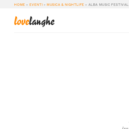
HOME
»
EVENTI
»
MUSICA & NIGHTLIFE
»
ALBA MUSIC FESTIVA
love
langhe
im