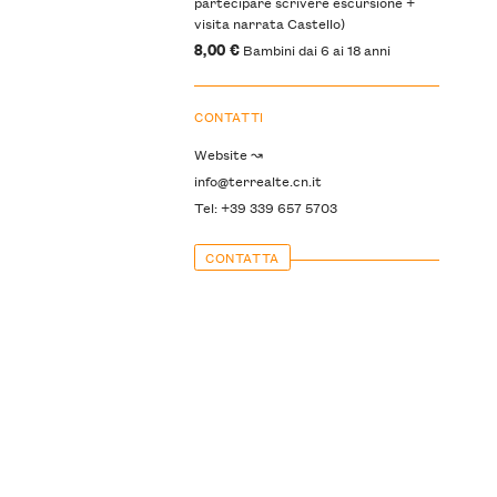
partecipare scrivere escursione +
visita narrata Castello)
8,00 €
Bambini dai 6 ai 18 anni
CONTATTI
Website ↝
info@terrealte.cn.it
Tel: +39 339 657 5703
CONTATTA