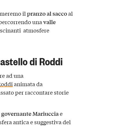
pranzo al sacco
umeremo il
al
valle
 percorrendo una
ascinanti atmosfere
Castello di Roddi
are ad una
 Roddi
animata da
ssato per raccontare storie
 governante Mariuccia
e
era antica e suggestiva del