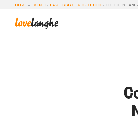
HOME
»
EVENTI
»
PASSEGGIATE & OUTDOOR
»
COLORI IN LANG
love
langhe
Co
N