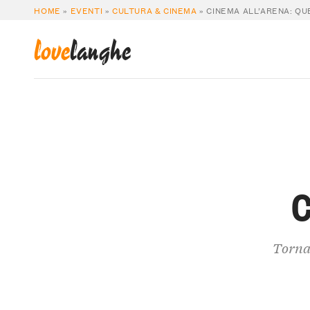
HOME
»
EVENTI
»
CULTURA & CINEMA
»
CINEMA ALL’ARENA: QU
love
langhe
C
Tornan