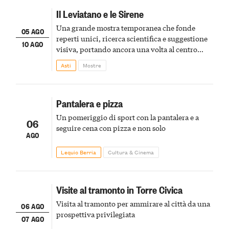
Il Leviatano e le Sirene
Una grande mostra temporanea che fonde
05 AGO
reperti unici, ricerca scientifica e suggestione
10 AGO
visiva, portando ancora una volta al centro
della scena le meraviglie del passato astigiano
Asti
Mostre
Pantalera e pizza
Un pomeriggio di sport con la pantalera e a
06
seguire cena con pizza e non solo
AGO
Lequio Berria
Cultura & Cinema
Visite al tramonto in Torre Civica
Visita al tramonto per ammirare al città da una
06 AGO
prospettiva privilegiata
07 AGO