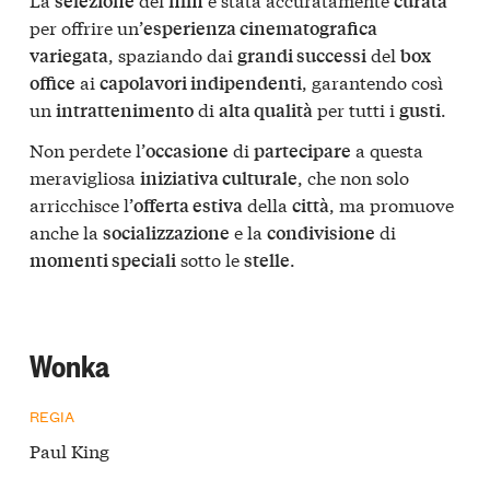
selezione
film
curata
per offrire un’
esperienza cinematografica
, spaziando dai
del
variegata
grandi successi
box
ai
, garantendo così
office
capolavori indipendenti
un
di
per tutti i
.
intrattenimento
alta qualità
gusti
Non perdete l’
di
a questa
occasione
partecipare
meravigliosa
, che non solo
iniziativa culturale
arricchisce l’
della
, ma promuove
offerta estiva
città
anche la
e la
di
socializzazione
condivisione
sotto le
.
momenti speciali
stelle
Wonka
REGIA
Paul King