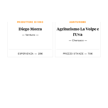
PRODUTTORE DI VINO
AGRITURISMO
Diego Morra
Agriturismo La Volpe e
l'Uva
— Verduno —
— Cherasco —
25€
70€
ESPERIENZA —
PREZZO STANZE —