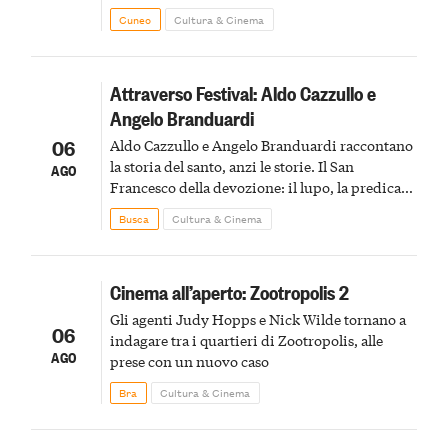
Cuneo
Cultura & Cinema
Attraverso Festival: Aldo Cazzullo e
Angelo Branduardi
06
Aldo Cazzullo e Angelo Branduardi raccontano
la storia del santo, anzi le storie. Il San
AGO
Francesco della devozione: il lupo, la predica
agli uccelli, le stimmate
Busca
Cultura & Cinema
Cinema all’aperto: Zootropolis 2
Gli agenti Judy Hopps e Nick Wilde tornano a
06
indagare tra i quartieri di Zootropolis, alle
AGO
prese con un nuovo caso
Bra
Cultura & Cinema