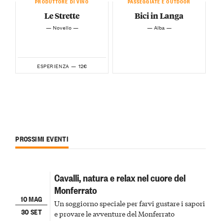
PRODUTTORE DI VINO
PASSEGGIATE E OUTDOOR
Le Strette
Bici in Langa
— Novello —
— Alba —
12€
ESPERIENZA —
PROSSIMI EVENTI
Cavalli, natura e relax nel cuore del
Monferrato
10 MAG
Un soggiorno speciale per farvi gustare i sapori
30 SET
e provare le avventure del Monferrato