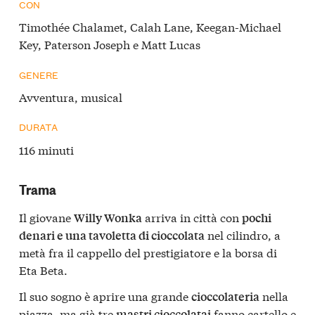
CON
Timothée Chalamet, Calah Lane, Keegan-Michael
Key, Paterson Joseph e Matt Lucas
GENERE
Avventura, musical
DURATA
116 minuti
Trama
Il giovane
arriva in città con
Willy Wonka
pochi
nel cilindro, a
denari e una tavoletta di cioccolata
metà fra il cappello del prestigiatore e la borsa di
Eta Beta.
Il suo sogno è aprire una grande
nella
cioccolateria
piazza, ma già tre
fanno cartello e
mastri cioccolatai