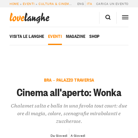
HOME
»
EVENTI
»
CULTURA & CINEMA
»
CINEMA ALL’APERTO: WONKA
ENG
ITA
CARICA UN EVENTO
love
langhe
VISITA LE LANGHE
EVENTI
MAGAZINE
SHOP
BRA — PALAZZO TRAVERSA
Cinema all'aperto: Wonka
Chalamet salta e balla in una favola tout court: due
ore di magia, colore, scenografie mirabolanti e
zuccherose.
Da Giovedì
A Giovedì