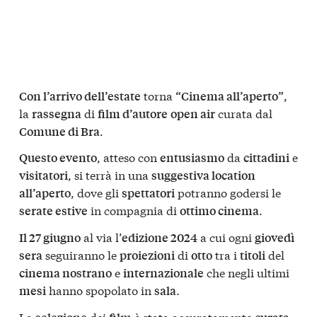
torna
,
Con l’arrivo dell’estate
“Cinema all’aperto”
la
di
curata dal
rassegna
film d’autore
open air
.
Comune di Bra
, atteso con
da
e
Questo evento
entusiasmo
cittadini
, si terrà in una
visitatori
suggestiva location
, dove gli
potranno godersi le
all’aperto
spettatori
in compagnia di
.
serate estive
ottimo cinema
al via l’
a cui ogni
Il 27 giugno
edizione 2024
giovedì
seguiranno le
di
tra i
del
sera
proiezioni
otto
titoli
e
che negli ultimi
cinema nostrano
internazionale
hanno spopolato in
.
mesi
sala
La
dei
è stata accuratamente