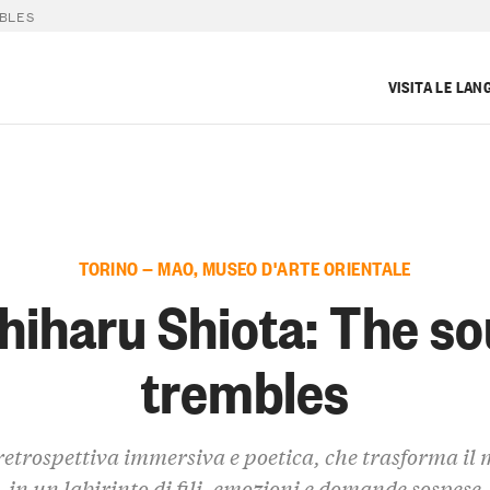
MBLES
VISITA LE LAN
TORINO — MAO, MUSEO D'ARTE ORIENTALE
hiharu Shiota: The so
trembles
etrospettiva immersiva e poetica, che trasforma il
in un labirinto di fili, emozioni e domande sospese