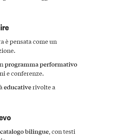
ire
tra è pensata come un
zione.
programma performativo
un
oni e conferenze.
educative
tà
rivolte a
ievo
catalogo bilingue
, con testi