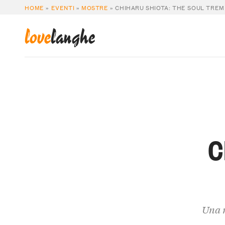
HOME
»
EVENTI
»
MOSTRE
»
CHIHARU SHIOTA: THE SOUL TRE
love
langhe
C
Una r