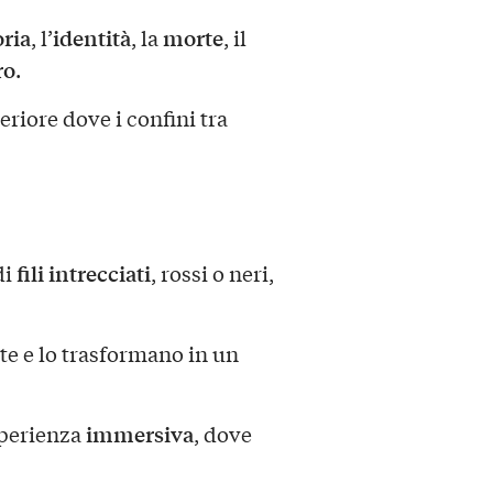
ria
identità
morte
, l’
, la
, il
ro
.
iore dove i confini tra
fili intrecciati
di
, rossi o neri,
te e lo trasformano in un
immersiva
esperienza
, dove