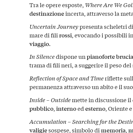
Tra le opere esposte,
Where Are We Goi
destinazione
incerta, attraverso la met
Uncertain Journey
presenta scheletri d
rossi
mare di fili
, evocando i possibili in
viaggio
.
pianoforte bruci
In Silence
dispone un
trama di fili neri, a suggerire il peso del
Reflection of Space and Time
riflette sull
permanenza attraverso un abito e il su
Inside – Outside
mette in discussione il
pubblico
interno
esterno
,
ed
, Oriente 
Accumulation – Searching for the Desti
valigie
memoria
m
sospese, simbolo di
,