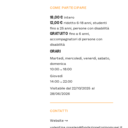
COME PARTECIPARE
18,00 €
intero
12,00 €
ridotto 6-18 anni, studenti
fino a 25 anni, persone con disabilità
GRATUITO
fino a 6 anni,
accompagnatori di persone con
disabilità
ORARI
Martedì, mercoledì, venerdì, sabato,
domenica
10:00→18:00
Giovedì
14:00→22:00
Visitabile dal
22/10/2025
al
28/06/2026
CONTATTI
Website ↝
valentina.rosalen@fondazionetorinomusei.it