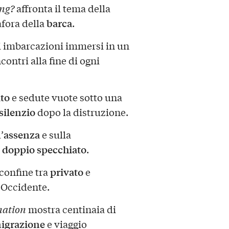
ng?
affronta il tema della
barca
afora della
.
i imbarcazioni immersi in un
contri alla fine di ogni
ato
e sedute vuote sotto una
silenzio
dopo la distruzione.
assenza
’
e sulla
doppio specchiato
o
.
privato
 confine tra
e
e Occidente.
nation
mostra centinaia di
igrazione
e viaggio