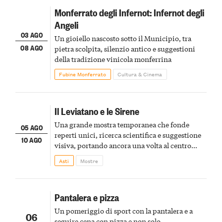
Monferrato degli Infernot: Infernot degli
Angeli
03 AGO
Un gioiello nascosto sotto il Municipio, tra
08 AGO
pietra scolpita, silenzio antico e suggestioni
della tradizione vinicola monferrina
Fubine Monferrato
Cultura & Cinema
Il Leviatano e le Sirene
Una grande mostra temporanea che fonde
05 AGO
reperti unici, ricerca scientifica e suggestione
10 AGO
visiva, portando ancora una volta al centro
della scena le meraviglie del passato astigiano
Asti
Mostre
Pantalera e pizza
Un pomeriggio di sport con la pantalera e a
06
seguire cena con pizza e non solo