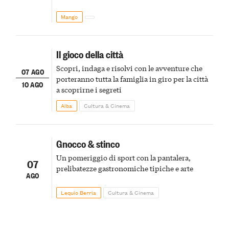
Mango
Il gioco della città
Scopri, indaga e risolvi con le avventure che
07 AGO
porteranno tutta la famiglia in giro per la città
10 AGO
a scoprirne i segreti
Alba
Cultura & Cinema
Gnocco & stinco
Un pomeriggio di sport con la pantalera,
07
prelibatezze gastronomiche tipiche e arte
AGO
Lequio Berria
Cultura & Cinema