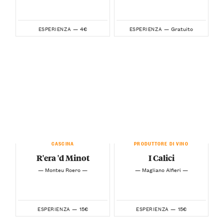
4€
Gratuito
ESPERIENZA —
ESPERIENZA —
CASCINA
PRODUTTORE DI VINO
R'era 'd Minot
I Calici
— Monteu Roero —
— Magliano Alfieri —
15€
15€
ESPERIENZA —
ESPERIENZA —