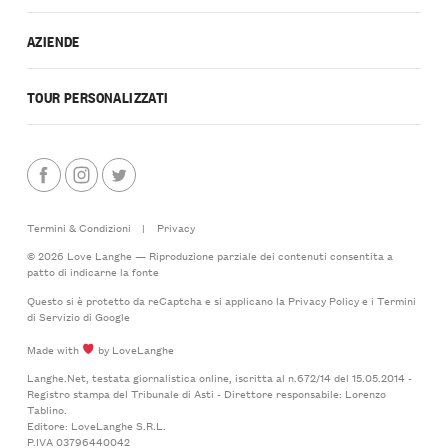
AZIENDE
TOUR PERSONALIZZATI
Termini & Condizioni
|
Privacy
© 2026 Love Langhe — Riproduzione parziale dei contenuti consentita a
patto di indicarne la fonte
Questo si è protetto da reCaptcha e si applicano la
Privacy Policy
e i
Termini
di Servizio
di Google
Made with
by LoveLanghe
Langhe.Net, testata giornalistica online, iscritta al n.672/14 del 15.05.2014 -
Registro stampa del Tribunale di Asti - Direttore responsabile: Lorenzo
Tablino.
Editore: LoveLanghe S.R.L.
P.IVA 03796440042