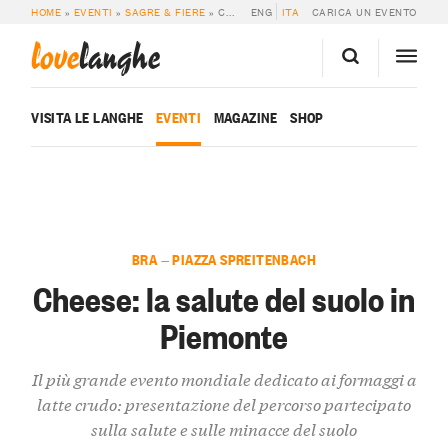
HOME
»
EVENTI
»
SAGRE & FIERE
»
CHEESE: LA SALUTE DEL SUOLO IN PIEMONTE
ENG
ITA
CARICA UN EVENTO
love
langhe
VISITA LE LANGHE
EVENTI
MAGAZINE
SHOP
BRA — PIAZZA SPREITENBACH
Cheese: la salute del suolo in
Piemonte
Il più grande evento mondiale dedicato ai formaggi a
latte crudo: presentazione del percorso partecipato
sulla salute e sulle minacce del suolo