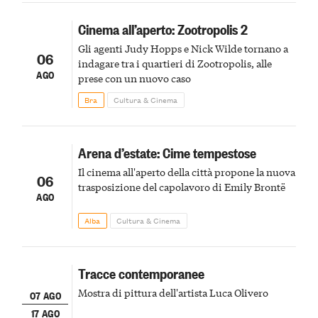
Cinema all’aperto: Zootropolis 2
Gli agenti Judy Hopps e Nick Wilde tornano a
06
indagare tra i quartieri di Zootropolis, alle
AGO
prese con un nuovo caso
Bra
Cultura & Cinema
Arena d’estate: Cime tempestose
Il cinema all'aperto della città propone la nuova
06
trasposizione del capolavoro di Emily Brontë
AGO
Alba
Cultura & Cinema
Tracce contemporanee
Mostra di pittura dell'artista Luca Olivero
07 AGO
17 AGO