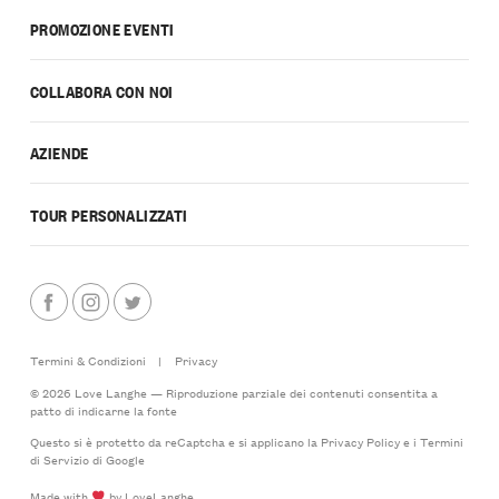
PROMOZIONE EVENTI
COLLABORA CON NOI
AZIENDE
TOUR PERSONALIZZATI
Termini & Condizioni
|
Privacy
© 2026 Love Langhe — Riproduzione parziale dei contenuti consentita a
patto di indicarne la fonte
Questo si è protetto da reCaptcha e si applicano la
Privacy Policy
e i
Termini
di Servizio
di Google
Made with
by LoveLanghe