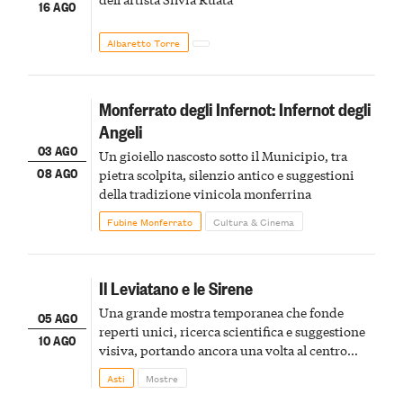
16 AGO
Albaretto Torre
Monferrato degli Infernot: Infernot degli
Angeli
03 AGO
Un gioiello nascosto sotto il Municipio, tra
08 AGO
pietra scolpita, silenzio antico e suggestioni
della tradizione vinicola monferrina
Fubine Monferrato
Cultura & Cinema
Il Leviatano e le Sirene
Una grande mostra temporanea che fonde
05 AGO
reperti unici, ricerca scientifica e suggestione
10 AGO
visiva, portando ancora una volta al centro
della scena le meraviglie del passato astigiano
Asti
Mostre