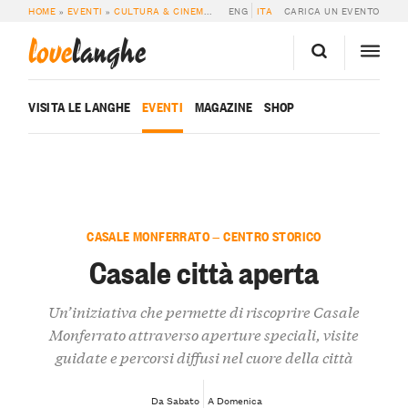
HOME
»
EVENTI
»
CULTURA & CINEMA
»
CASALE CITTÀ APERTA
ENG
ITA
CARICA UN EVENTO
love
langhe
VISITA LE LANGHE
EVENTI
MAGAZINE
SHOP
CASALE MONFERRATO — CENTRO STORICO
Casale città aperta
Un’iniziativa che permette di riscoprire Casale
Monferrato attraverso aperture speciali, visite
guidate e percorsi diffusi nel cuore della città
Da Sabato
A Domenica