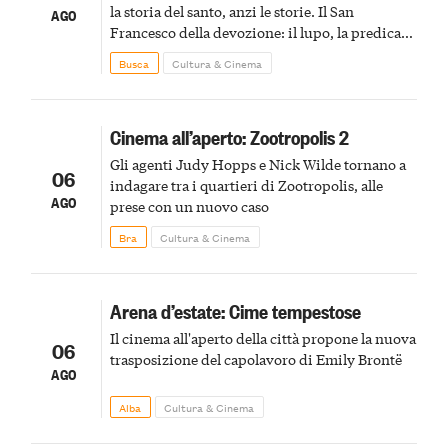
la storia del santo, anzi le storie. Il San
AGO
Francesco della devozione: il lupo, la predica
agli uccelli, le stimmate
Busca
Cultura & Cinema
Cinema all’aperto: Zootropolis 2
Gli agenti Judy Hopps e Nick Wilde tornano a
06
indagare tra i quartieri di Zootropolis, alle
AGO
prese con un nuovo caso
Bra
Cultura & Cinema
Arena d’estate: Cime tempestose
Il cinema all'aperto della città propone la nuova
06
trasposizione del capolavoro di Emily Brontë
AGO
Alba
Cultura & Cinema