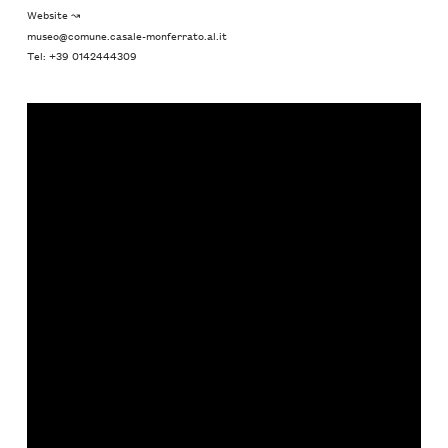
Website ↝
museo@comune.casale-monferrato.al.it
Tel: +39 0142444309