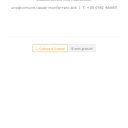
urp@comune.casale-monferrato.al.it
|
T: +39 0142 444411
← Cultura & Cinema
Eventi gratuiti