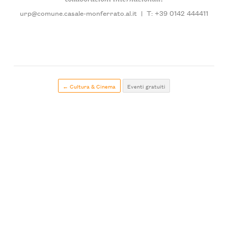
urp@comune.casale-monferrato.al.it
|
T: +39 0142 444411
← Cultura & Cinema
Eventi gratuiti