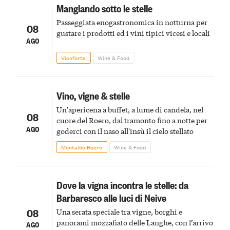
Mangiando sotto le stelle
Passeggiata enogastronomica in notturna per
08
gustare i prodotti ed i vini tipici vicesi e locali
AGO
Vicoforte
Wine & Food
Vino, vigne & stelle
Un'apericena a buffet, a lume di candela, nel
08
cuore del Roero, dal tramonto fino a notte per
AGO
goderci con il naso all'insù il cielo stellato
Montaldo Roero
Wine & Food
Dove la vigna incontra le stelle: da
Barbaresco alle luci di Neive
08
Una serata speciale tra vigne, borghi e
panorami mozzafiato delle Langhe, con l’arrivo
AGO