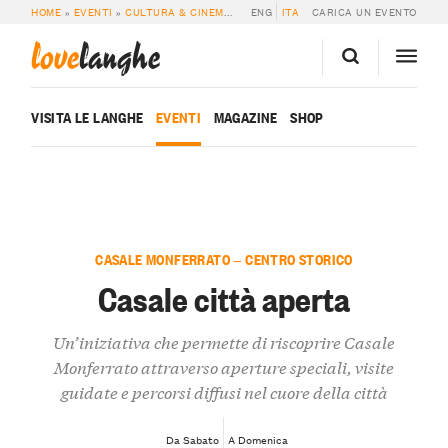
HOME
»
EVENTI
»
CULTURA & CINEMA
»
CASALE CITTÀ APERTA
ENG
ITA
CARICA UN EVENTO
love
langhe
VISITA LE LANGHE
EVENTI
MAGAZINE
SHOP
CASALE MONFERRATO — CENTRO STORICO
Casale città aperta
Un’iniziativa che permette di riscoprire Casale
Monferrato attraverso aperture speciali, visite
guidate e percorsi diffusi nel cuore della città
Da Sabato
A Domenica