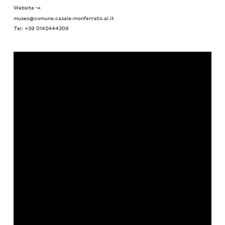
Website ↝
museo@comune.casale-monferrato.al.it
Tel: +39 0142444309