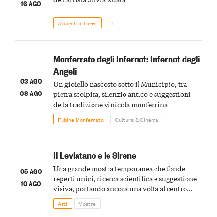
16 AGO
Albaretto Torre
Monferrato degli Infernot: Infernot degli
Angeli
03 AGO
Un gioiello nascosto sotto il Municipio, tra
08 AGO
pietra scolpita, silenzio antico e suggestioni
della tradizione vinicola monferrina
Fubine Monferrato
Cultura & Cinema
Il Leviatano e le Sirene
Una grande mostra temporanea che fonde
05 AGO
reperti unici, ricerca scientifica e suggestione
10 AGO
visiva, portando ancora una volta al centro
della scena le meraviglie del passato astigiano
Asti
Mostre