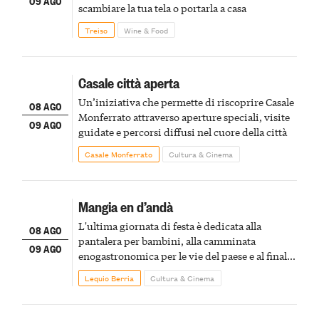
09 AGO
scambiare la tua tela o portarla a casa
Treiso
Wine & Food
Casale città aperta
Un’iniziativa che permette di riscoprire Casale
08 AGO
Monferrato attraverso aperture speciali, visite
09 AGO
guidate e percorsi diffusi nel cuore della città
Casale Monferrato
Cultura & Cinema
Mangia en d’andà
L'ultima giornata di festa è dedicata alla
08 AGO
pantalera per bambini, alla camminata
09 AGO
enogastronomica per le vie del paese e al finale
pirotecnico
Lequio Berria
Cultura & Cinema