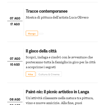
Tracce contemporanee
Mostra di pittura dell'artista Luca Olivero
07 AGO
17 AGO
Mango
Il gioco della città
Scopri, indaga e risolvi con le avventure che
07 AGO
porteranno tutta la famiglia in giro per la città
10 AGO
a scoprirne i segreti
Alba
Cultura & Cinema
Paint-nic: il picnic artistico in Langa
Un'attività rilassante nella natura tra pittura,
08 AGO
vino e nuove amicizie. Alla fine, puoi