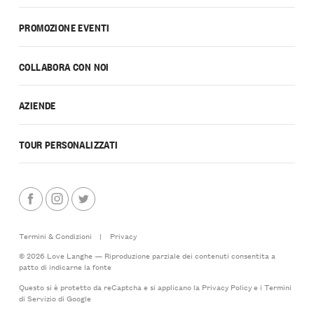
PROMOZIONE EVENTI
COLLABORA CON NOI
AZIENDE
TOUR PERSONALIZZATI
Termini & Condizioni
|
Privacy
© 2026 Love Langhe — Riproduzione parziale dei contenuti consentita a
patto di indicarne la fonte
Questo si è protetto da reCaptcha e si applicano la
Privacy Policy
e i
Termini
di Servizio
di Google