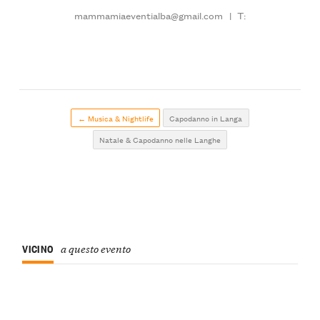
mammamiaeventialba@gmail.com
|
T:
← Musica & Nightlife
Capodanno in Langa
Natale & Capodanno nelle Langhe
VICINO
a questo evento