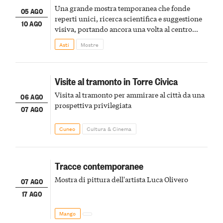
Una grande mostra temporanea che fonde
05 AGO
reperti unici, ricerca scientifica e suggestione
10 AGO
visiva, portando ancora una volta al centro
della scena le meraviglie del passato astigiano
Asti
Mostre
Visite al tramonto in Torre Civica
Visita al tramonto per ammirare al città da una
06 AGO
prospettiva privilegiata
07 AGO
Cuneo
Cultura & Cinema
Tracce contemporanee
Mostra di pittura dell'artista Luca Olivero
07 AGO
17 AGO
Mango