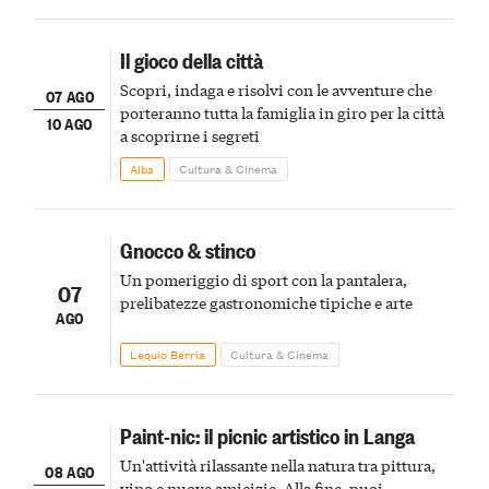
Il gioco della città
Scopri, indaga e risolvi con le avventure che
07 AGO
porteranno tutta la famiglia in giro per la città
10 AGO
a scoprirne i segreti
Alba
Cultura & Cinema
Gnocco & stinco
Un pomeriggio di sport con la pantalera,
07
prelibatezze gastronomiche tipiche e arte
AGO
Lequio Berria
Cultura & Cinema
Paint-nic: il picnic artistico in Langa
Un'attività rilassante nella natura tra pittura,
08 AGO
vino e nuove amicizie. Alla fine, puoi