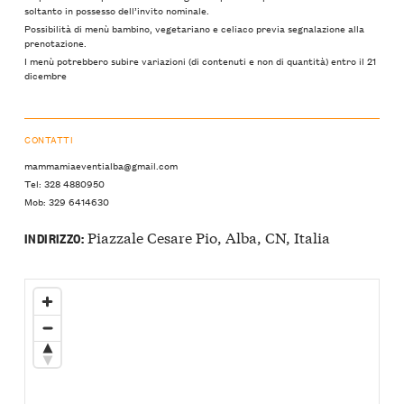
soltanto in possesso dell’invito nominale.
Possibilità di menù bambino, vegetariano e celiaco previa segnalazione alla
prenotazione.
I menù potrebbero subire variazioni (di contenuti e non di quantità) entro il 21
dicembre
CONTATTI
mammamiaeventialba@gmail.com
Tel: 328 4880950
Mob: 329 6414630
Piazzale Cesare Pio, Alba, CN, Italia
INDIRIZZO: