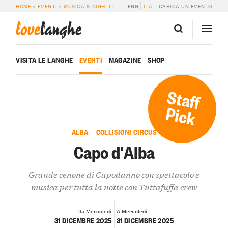
HOME
»
EVENTI
»
MUSICA & NIGHTLIFE
»
CAPO D’ALBA
ENG
ITA
CARICA UN EVENTO
love
langhe
VISITA LE LANGHE
EVENTI
MAGAZINE
SHOP
Staff
Pick
ALBA — COLLISIONI CIRCUS
Capo d'Alba
Grande cenone di Capodanno con spettacolo e
musica per tutta la notte con Tuttafuffa crew
Da Mercoledì
A Mercoledì
31 DICEMBRE 2025
31 DICEMBRE 2025