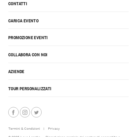
CONTATTI
CARICA EVENTO
PROMOZIONE EVENTI
COLLABORA CON NOI
AZIENDE
TOUR PERSONALIZZATI
Termini & Condizioni
|
Privacy
© 2026 Love Langhe — Riproduzione parziale dei contenuti consentita a