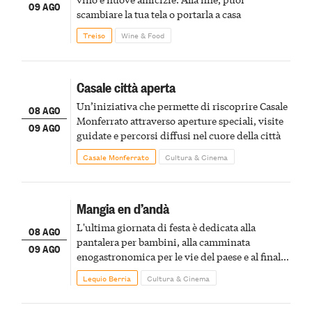
09 AGO
scambiare la tua tela o portarla a casa
Treiso
Wine & Food
Casale città aperta
Un’iniziativa che permette di riscoprire Casale
08 AGO
Monferrato attraverso aperture speciali, visite
09 AGO
guidate e percorsi diffusi nel cuore della città
Casale Monferrato
Cultura & Cinema
Mangia en d’andà
L'ultima giornata di festa è dedicata alla
08 AGO
pantalera per bambini, alla camminata
09 AGO
enogastronomica per le vie del paese e al finale
pirotecnico
Lequio Berria
Cultura & Cinema