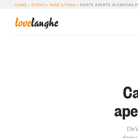
HOME
»
EVENTI
»
WINE & FOOD
»
PORTE APERTE IN CANTINA 
love
langhe
Ca
ape
Un'e
degus