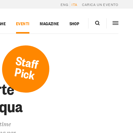
ENG
ITA
CARICA UN EVENTO
GHE
EVENTI
MAGAZINE
SHOP
Staff
Pick
rte
squa
ttime
na per