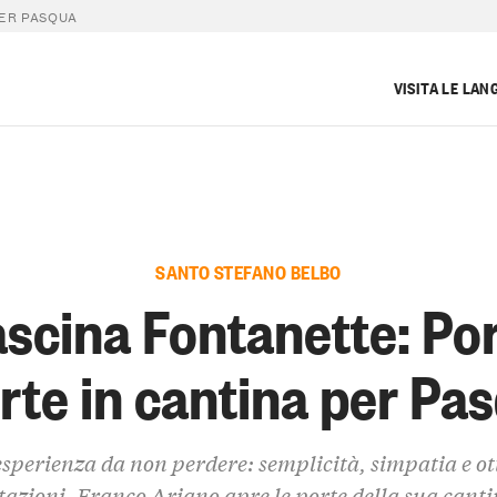
PER PASQUA
VISITA LE LAN
SANTO STEFANO BELBO
scina Fontanette: Po
rte in cantina per Pa
sperienza da non perdere: semplicità, simpatia e o
tazioni. Franco Ariano apre le porte della sua canti