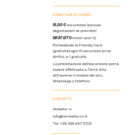
COME PARTECIPARE
15,00 €
escursione (escluse
degustazioni se previste).
GRATUITO
minori anni 12.
Richiedendo la Friendly Card
(gratuita) ogni 10 escursioni avrai
diritto, a 1 gratuità.
La prenotazione dell’escursione potrà
essere effettuata a Terre Alte
attraverso il modulo del sito,
WhatsApp o telefono.
CONTATTI
Website ↝
info@terrealte.cn.it
Tel: +39 339 657 5703