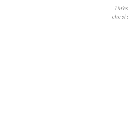
Un’es
che si