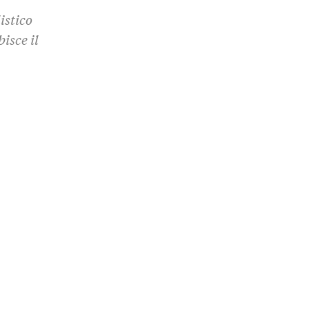
istico
isce il