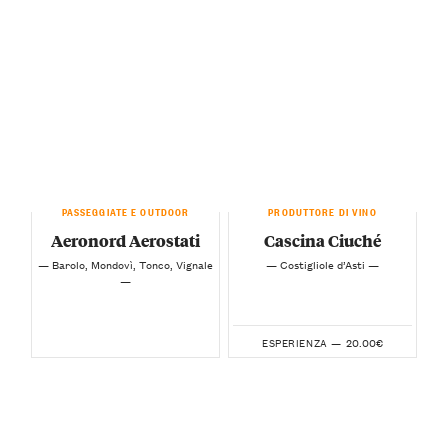
PASSEGGIATE E OUTDOOR
PRODUTTORE DI VINO
Aeronord Aerostati
Cascina Ciuché
— Barolo, Mondovì, Tonco, Vignale
— Costigliole d’Asti —
—
20.00€
ESPERIENZA —