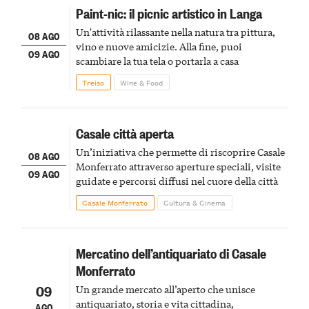
Paint-nic: il picnic artistico in Langa
Un'attività rilassante nella natura tra pittura,
08 AGO
vino e nuove amicizie. Alla fine, puoi
09 AGO
scambiare la tua tela o portarla a casa
Treiso
Wine & Food
Casale città aperta
Un’iniziativa che permette di riscoprire Casale
08 AGO
Monferrato attraverso aperture speciali, visite
09 AGO
guidate e percorsi diffusi nel cuore della città
Casale Monferrato
Cultura & Cinema
Mercatino dell’antiquariato di Casale
Monferrato
09
Un grande mercato all’aperto che unisce
antiquariato, storia e vita cittadina,
AGO