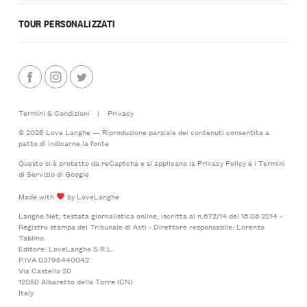
TOUR PERSONALIZZATI
Termini & Condizioni
|
Privacy
© 2026 Love Langhe — Riproduzione parziale dei contenuti consentita a
patto di indicarne la fonte
Questo si è protetto da reCaptcha e si applicano la
Privacy Policy
e i
Termini
di Servizio
di Google
Made with
by LoveLanghe
Langhe.Net, testata giornalistica online, iscritta al n.672/14 del 15.05.2014 -
Registro stampa del Tribunale di Asti - Direttore responsabile: Lorenzo
Tablino.
Editore: LoveLanghe S.R.L.
P.IVA 03796440042
Via Castello 20
12050 Albaretto della Torre (CN)
Italy