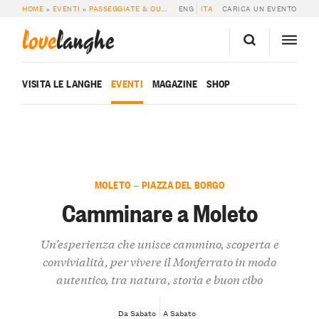
HOME
»
EVENTI
»
PASSEGGIATE & OUTDOOR
ENG
»
CAMMINARE A MOLETO
ITA
CARICA UN EVENTO
love
langhe
VISITA LE LANGHE
EVENTI
MAGAZINE
SHOP
MOLETO — PIAZZA DEL BORGO
Camminare a Moleto
Un’esperienza che unisce cammino, scoperta e
convivialità, per vivere il Monferrato in modo
autentico, tra natura, storia e buon cibo
Da Sabato
A Sabato