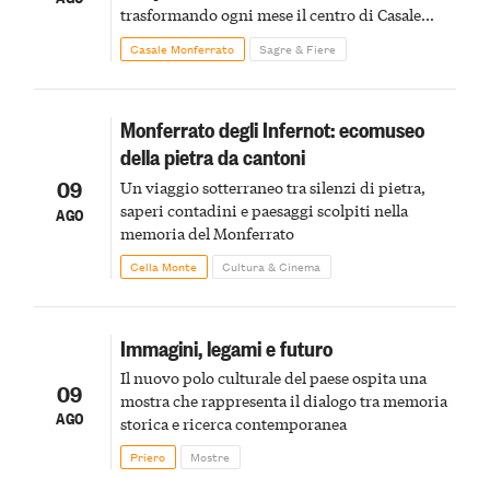
trasformando ogni mese il centro di Casale
Monferrato in un luogo di scoperta e racconto
Casale Monferrato
Sagre & Fiere
Monferrato degli Infernot: ecomuseo
della pietra da cantoni
09
Un viaggio sotterraneo tra silenzi di pietra,
saperi contadini e paesaggi scolpiti nella
AGO
memoria del Monferrato
Cella Monte
Cultura & Cinema
Immagini, legami e futuro
Il nuovo polo culturale del paese ospita una
09
mostra che rappresenta il dialogo tra memoria
AGO
storica e ricerca contemporanea
Priero
Mostre