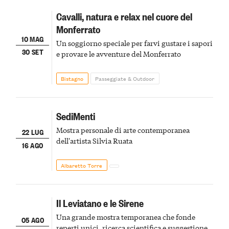
Cavalli, natura e relax nel cuore del
Monferrato
10 MAG
Un soggiorno speciale per farvi gustare i sapori
30 SET
e provare le avventure del Monferrato
Bistagno
Passeggiate & Outdoor
SediMenti
Mostra personale di arte contemporanea
22 LUG
dell'artista Silvia Ruata
16 AGO
Albaretto Torre
Il Leviatano e le Sirene
Una grande mostra temporanea che fonde
05 AGO
reperti unici, ricerca scientifica e suggestione