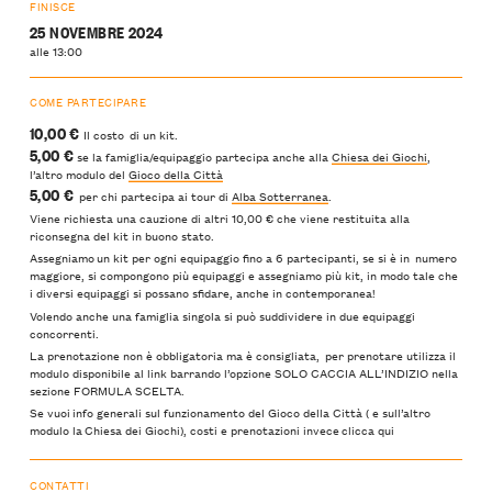
FINISCE
25 NOVEMBRE 2024
alle 13:00
COME PARTECIPARE
10,00 €
Il costo di un kit.
5,00 €
se la famiglia/equipaggio partecipa anche alla
Chiesa dei Giochi
,
l’altro modulo del
Gioco della Città
5,00 €
per chi partecipa ai tour di
Alba Sotterranea
.
Viene richiesta una cauzione di altri 10,00 € che viene restituita alla
riconsegna del kit in buono stato.
Assegniamo un kit per ogni equipaggio fino a 6 partecipanti, se si è in numero
maggiore, si compongono più equipaggi e assegniamo più kit, in modo tale che
i diversi equipaggi si possano sfidare, anche in contemporanea!
Volendo anche una famiglia singola si può suddividere in due equipaggi
concorrenti.
La prenotazione non è obbligatoria ma è consigliata, per prenotare utilizza il
modulo disponibile al link barrando l’opzione SOLO CACCIA ALL’INDIZIO nella
sezione FORMULA SCELTA.
Se vuoi info generali sul funzionamento del Gioco della Città ( e sull’altro
modulo la Chiesa dei Giochi), costi e prenotazioni invece clicca qui
CONTATTI