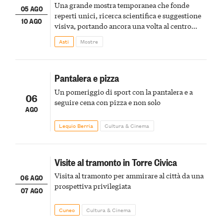
Una grande mostra temporanea che fonde
05 AGO
reperti unici, ricerca scientifica e suggestione
10 AGO
visiva, portando ancora una volta al centro
della scena le meraviglie del passato astigiano
Asti
Mostre
Pantalera e pizza
Un pomeriggio di sport con la pantalera e a
06
seguire cena con pizza e non solo
AGO
Lequio Berria
Cultura & Cinema
Visite al tramonto in Torre Civica
Visita al tramonto per ammirare al città da una
06 AGO
prospettiva privilegiata
07 AGO
Cuneo
Cultura & Cinema