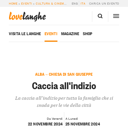
HOME
»
EVENTI
»
CULTURA & CINEMA
»
CACCIA ALL’INDIZIO
ENG
ITA
CARICA UN EVENTO
love
langhe
VISITA LE LANGHE
EVENTI
MAGAZINE
SHOP
ALBA — CHIESA DI SAN GIUSEPPE
Caccia all'indizio
La caccia all’indizio per tutta la famiglia che si
snoda per le vie della città
Da Venerdì
A Lunedì
22 NOVEMBRE 2024
25 NOVEMBRE 2024