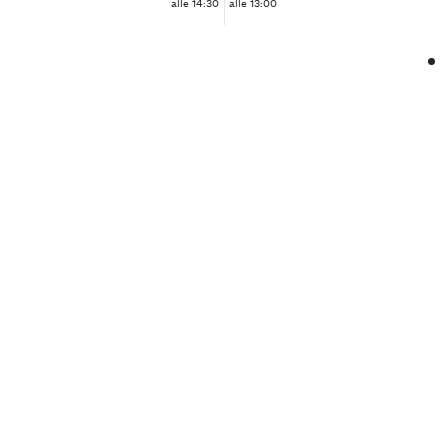
alle 14:30
alle 13:00
❮
❯