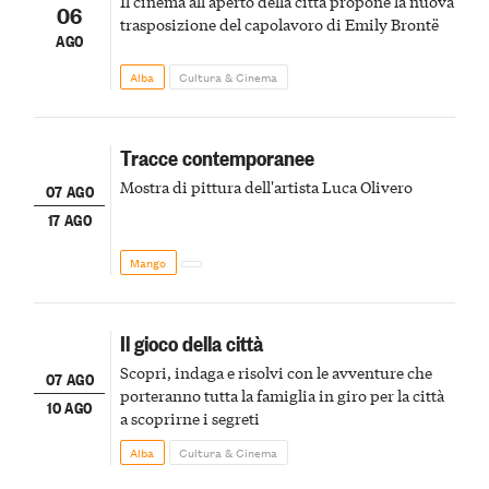
Il cinema all'aperto della città propone la nuova
06
trasposizione del capolavoro di Emily Brontë
AGO
Alba
Cultura & Cinema
Tracce contemporanee
Mostra di pittura dell'artista Luca Olivero
07 AGO
17 AGO
Mango
Il gioco della città
Scopri, indaga e risolvi con le avventure che
07 AGO
porteranno tutta la famiglia in giro per la città
10 AGO
a scoprirne i segreti
Alba
Cultura & Cinema