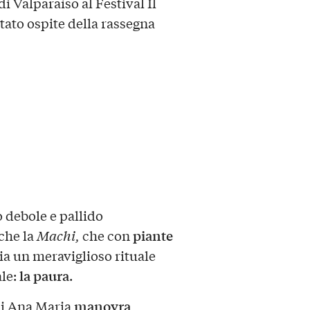
 Valparaíso al Festival Il
stato ospite della rassegna
 debole e pallido
piante
che la
Machi,
che con
zia un meraviglioso rituale
la paura
ale:
.
manovra
ui Ana Maria