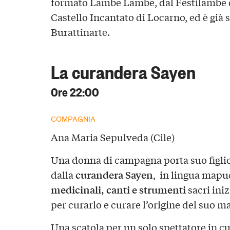
formato Lambe Lambe, dal Festilambe di
Castello Incantato di Locarno, ed è già 
Burattinarte.
La curandera Sayen
Ore 22:00
COMPAGNIA
Ana Maria Sepulveda (Cile)
Una donna di campagna porta suo figlio
curandera Sayen
dalla
, in lingua mapu
medicinali, canti e strumenti
sacri ini
per curarlo e curare l’origine del suo m
Una scatola per un solo spettatore in c