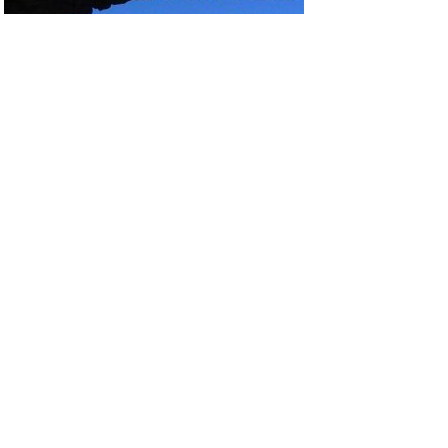
Terre Alte Escursioni
Terre Alte ti porta alla scoperta di un territorio
sensazionale. Tutte le passeggiate sono
accompagnate da Roberta, profonda conoscitrice
del territorio e guida turistica e naturalistica
certificata con patentino della Regione Piemonte.
SCOPRI