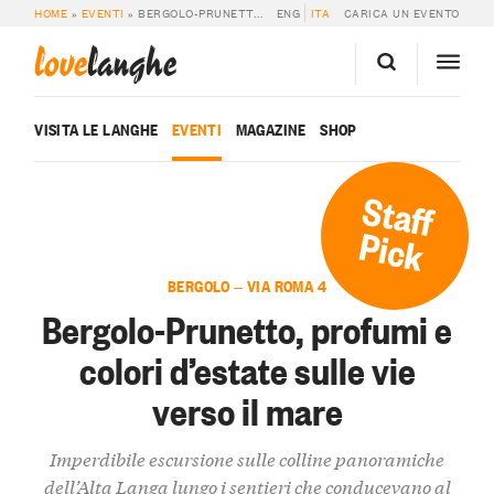
HOME
»
EVENTI
»
BERGOLO-PRUNETTO, PROFUMI E COLORI D’ESTATE SULLE VIE VERSO IL MARE
ENG
ITA
CARICA UN EVENTO
love
langhe
VISITA LE LANGHE
EVENTI
MAGAZINE
SHOP
Staff
Pick
BERGOLO — VIA ROMA 4
Bergolo-Prunetto, profumi e
colori d’estate sulle vie
verso il mare
Imperdibile escursione sulle colline panoramiche
dell’Alta Langa lungo i sentieri che conducevano al