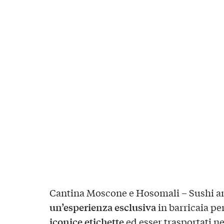
Cantina Moscone e Hosomali – Sushi an
un’esperienza esclusiva
in barricaia pe
iconice etichette
ed esser trasportati n