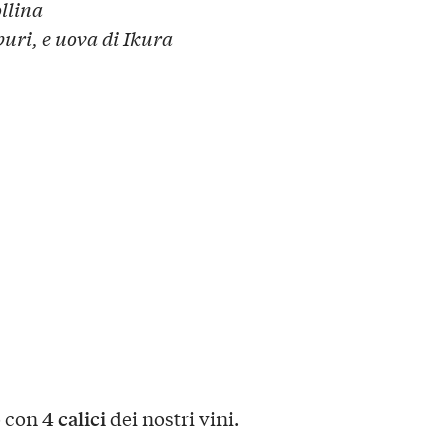
llina
uri, e uova di Ikura
4 calici
o con
dei nostri vini.