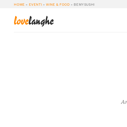
HOME
»
EVENTI
»
WINE & FOOD
»
BEMYSUSHI
love
langhe
Ar