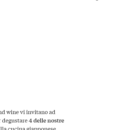
d wine vi invitano ad
4 delle nostre
r degustare
ella cucina giapponese