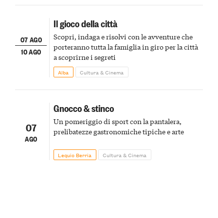
Il gioco della città
Scopri, indaga e risolvi con le avventure che
07 AGO
porteranno tutta la famiglia in giro per la città
10 AGO
a scoprirne i segreti
Alba
Cultura & Cinema
Gnocco & stinco
Un pomeriggio di sport con la pantalera,
07
prelibatezze gastronomiche tipiche e arte
AGO
Lequio Berria
Cultura & Cinema