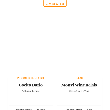
← Wine & Food
PRODUTTORE DI VINO
RELAIS
Cocito Dario
Monvì Wine Relais
— Agliano Terme —
— Costigliole d’Asti —
10.00€
20€
ESPERIENZA —
ESPERIENZA —