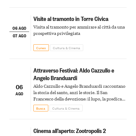
Visite al tramonto in Torre Civica
Visita al tramonto per ammirare al città da una
06 AGO
prospettiva privilegiata
07 AGO
Cuneo
Cultura & Cinema
Attraverso Festival: Aldo Cazzullo e
Angelo Branduardi
06
Aldo Cazzullo e Angelo Branduardi raccontano
la storia del santo, anzi le storie. Il San
AGO
Francesco della devozione: il lupo, la predica
agli uccelli, le stimmate
Busca
Cultura & Cinema
Cinema all’aperto: Zootropolis 2