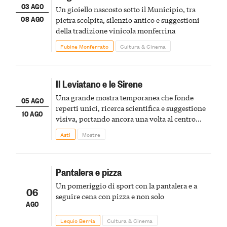
03 AGO
Un gioiello nascosto sotto il Municipio, tra
08 AGO
pietra scolpita, silenzio antico e suggestioni
della tradizione vinicola monferrina
Fubine Monferrato
Cultura & Cinema
Il Leviatano e le Sirene
Una grande mostra temporanea che fonde
05 AGO
reperti unici, ricerca scientifica e suggestione
10 AGO
visiva, portando ancora una volta al centro
della scena le meraviglie del passato astigiano
Asti
Mostre
Pantalera e pizza
Un pomeriggio di sport con la pantalera e a
06
seguire cena con pizza e non solo
AGO
Lequio Berria
Cultura & Cinema