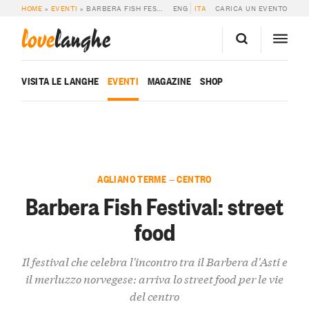
HOME
»
EVENTI
»
BARBERA FISH FESTIVAL: STREET FOOD
ENG
ITA
CARICA UN EVENTO
love
langhe
VISITA LE LANGHE
EVENTI
MAGAZINE
SHOP
AGLIANO TERME — CENTRO
Barbera Fish Festival: street
food
Il festival che celebra l'incontro tra il Barbera d'Asti e
il merluzzo norvegese: arriva lo street food per le vie
del centro