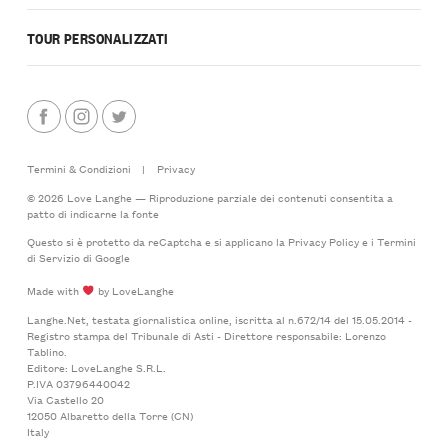
TOUR PERSONALIZZATI
Termini & Condizioni
|
Privacy
© 2026 Love Langhe — Riproduzione parziale dei contenuti consentita a
patto di indicarne la fonte
Questo si è protetto da reCaptcha e si applicano la
Privacy Policy
e i
Termini
di Servizio
di Google
Made with
by LoveLanghe
Langhe.Net, testata giornalistica online, iscritta al n.672/14 del 15.05.2014 -
Registro stampa del Tribunale di Asti - Direttore responsabile: Lorenzo
Tablino.
Editore: LoveLanghe S.R.L.
P.IVA 03796440042
Via Castello 20
12050 Albaretto della Torre (CN)
Italy