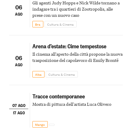
Gli agenti Judy Hopps e Nick Wilde tornano a
06
indagare tra i quartieri di Zootropolis, alle
AGO
prese con un nuovo caso
Bra
Cultura & Cinema
Arena d’estate: Cime tempestose
Il cinema all'aperto della città propone la nuova
06
trasposizione del capolavoro di Emily Brontë
AGO
Alba
Cultura & Cinema
Tracce contemporanee
Mostra di pittura dell'artista Luca Olivero
07 AGO
17 AGO
Mango