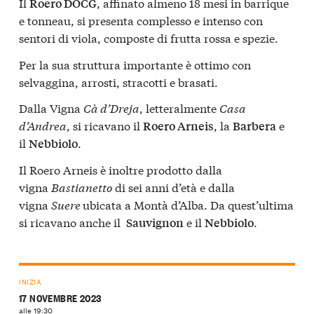
Il
, affinato almeno 18 mesi in barrique
Roero DOCG
e tonneau, si presenta complesso e intenso con
sentori di viola, composte di frutta rossa e spezie.
Per la sua struttura importante è ottimo con
selvaggina, arrosti, stracotti e brasati.
Dalla Vigna
Cà d’Dreja
, letteralmente
Casa
d’Andrea
, si ricavano il
, la
e
Roero Arneis
Barbera
il
.
Nebbiolo
Il Roero Arneis è inoltre prodotto dalla
vigna
Bastianetto
di sei anni d’età e dalla
vigna
Suere
ubicata a Montà d’Alba. Da quest’ultima
si ricavano anche il
e il
.
Sauvignon
Nebbiolo
INIZIA
17 NOVEMBRE 2023
alle 19:30