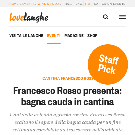
HOME
»
EVENTI
»
WINE & FOOD
»
FRANCESCO ROSSO PRESENTA: BAGNA CAUDA IN CANTINA
ENG
ITA
CARICA UN EVENTO
love
langhe
VISITA LE LANGHE
EVENTI
MAGAZINE
SHOP
Staff
Pick
— CANTINA FRANCESCO ROSSO
Francesco Rosso presenta:
bagna cauda in cantina
I vini della azienda agricola roerina Francesco Rosso
esaltano il sapore della bagna cauda per un fine
settimana conviviale da trascorrere nell'ambiente