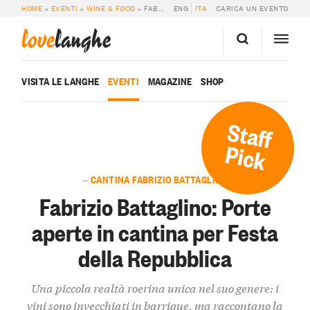
HOME
»
EVENTI
»
WINE & FOOD
»
FABRIZIO BATTAGLINO: PORTE APERTE IN CANTINA PER FESTA DELLA REPUBBLICA
ENG
ITA
CARICA UN EVENTO
love
langhe
VISITA LE LANGHE
EVENTI
MAGAZINE
SHOP
Staff
Pick
— CANTINA FABRIZIO BATTAGLINO
Fabrizio Battaglino: Porte
aperte in cantina per Festa
della Repubblica
Una piccola realtà roerina unica nel suo genere: i
vini sono invecchiati in barrique, ma raccontano la