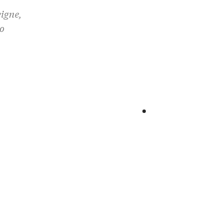
igne,
o