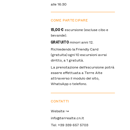
alle 16:30
COME PARTECIPARE
15,00 €
escursione (escluse cibo e
bevande).
GRATUITO
minori anni 12.
Richiedendo la Friendly Card
(gratuita) ogni 10 escursioni avrai
diritto, a 1 gratuità.
La prenotazione dell’escursione potrà
essere effettuata a Terre Alte
attraverso il modulo del sito,
WhatsApp o telefono.
CONTATTI
Website ↝
info@terrealte.cn.it
Tel: +39 339 657 5703