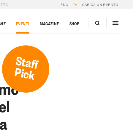
ETTA
ENG
ITA
CARICA UN EVENTO
GHE
EVENTI
MAGAZINE
SHOP
Staff
Pick
umo
el
ta