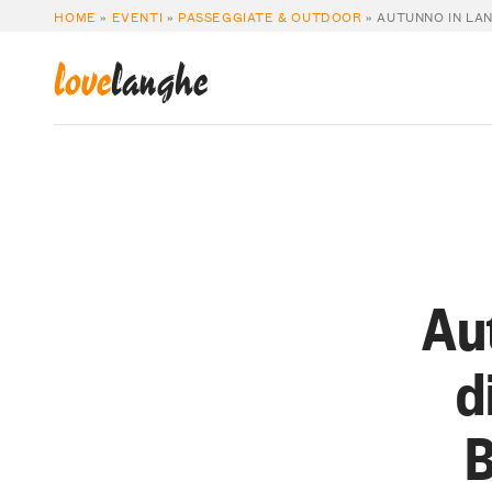
HOME
»
EVENTI
»
PASSEGGIATE & OUTDOOR
»
AUTUNNO IN LA
love
langhe
Au
d
B