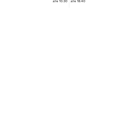
alle 10:30
alle 18:40