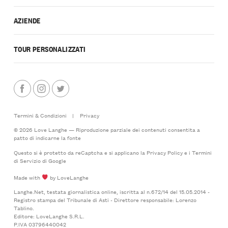
AZIENDE
TOUR PERSONALIZZATI
Termini & Condizioni
|
Privacy
© 2026 Love Langhe — Riproduzione parziale dei contenuti consentita a
patto di indicarne la fonte
Questo si è protetto da reCaptcha e si applicano la
Privacy Policy
e i
Termini
di Servizio
di Google
Made with
by LoveLanghe
Langhe.Net, testata giornalistica online, iscritta al n.672/14 del 15.05.2014 -
Registro stampa del Tribunale di Asti - Direttore responsabile: Lorenzo
Tablino.
Editore: LoveLanghe S.R.L.
P.IVA 03796440042