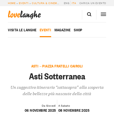
HOME
»
EVENTI
»
CULTURA & CINEMA
»
ASTI SOTTERRANEA
ENG
ITA
CARICA UN EVENTO
love
langhe
VISITA LE LANGHE
EVENTI
MAGAZINE
SHOP
ASTI — PIAZZA FRATELLI CAIROLI
Asti Sotterranea
Un suggestivo itinerario “sottosopra” alla scoperta
delle bellezze più nascoste della città
Da Giovedì
A Sabato
06 NOVEMBRE 2025
08 NOVEMBRE 2025