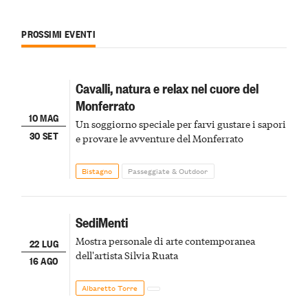
PROSSIMI EVENTI
Cavalli, natura e relax nel cuore del
Monferrato
10 MAG
Un soggiorno speciale per farvi gustare i sapori
30 SET
e provare le avventure del Monferrato
Bistagno
Passeggiate & Outdoor
SediMenti
Mostra personale di arte contemporanea
22 LUG
dell'artista Silvia Ruata
16 AGO
Albaretto Torre