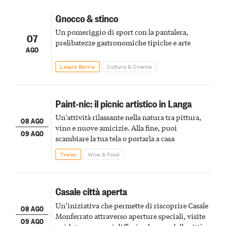
Gnocco & stinco
Un pomeriggio di sport con la pantalera,
07
prelibatezze gastronomiche tipiche e arte
AGO
Lequio Berria
Cultura & Cinema
Paint-nic: il picnic artistico in Langa
Un'attività rilassante nella natura tra pittura,
08 AGO
vino e nuove amicizie. Alla fine, puoi
09 AGO
scambiare la tua tela o portarla a casa
Treiso
Wine & Food
Casale città aperta
Un’iniziativa che permette di riscoprire Casale
08 AGO
Monferrato attraverso aperture speciali, visite
09 AGO