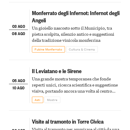
Monferrato degli Infernot: Infernot degli
Angeli
03 AGO
Un gioiello nascosto sotto il Municipio, tra
08 AGO
pietra scolpita, silenzio antico e suggestioni
della tradizione vinicola monferrina
Fubine Monferrato
Cultura & Cinema
Il Leviatano e le Sirene
Una grande mostra temporanea che fonde
05 AGO
reperti unici, ricerca scientifica e suggestione
10 AGO
visiva, portando ancora una volta al centro
della scena le meraviglie del passato astigiano
Asti
Mostre
Visite al tramonto in Torre Civica
Visita al tramonto per ammirare al città da una