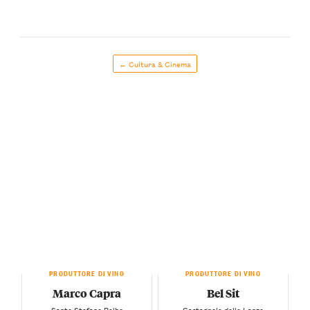
← Cultura & Cinema
PRODUTTORE DI VINO
PRODUTTORE DI VINO
Marco Capra
Bel Sit
— Santo Stefano Belbo —
— Castagnole delle Lanze —