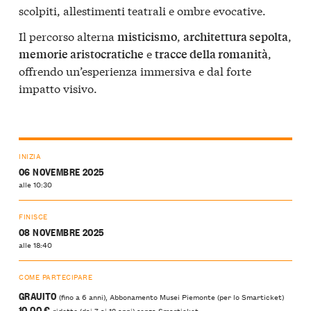
scolpiti, allestimenti teatrali e ombre evocative.
Il percorso alterna
,
,
misticismo
architettura sepolta
e
,
memorie aristocratiche
tracce della romanità
offrendo un’esperienza immersiva e dal forte
impatto visivo.
INIZIA
06 NOVEMBRE 2025
alle 10:30
FINISCE
08 NOVEMBRE 2025
alle 18:40
COME PARTECIPARE
GRAUITO
(fino a 6 anni), Abbonamento Musei Piemonte (per lo Smarticket)
10,00 €
ridotto (dai 7 ai 12 anni) senza Smarticket