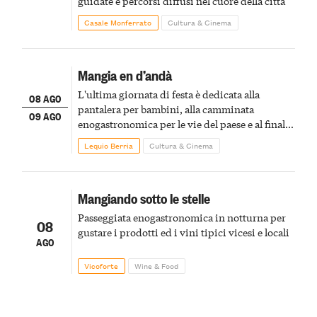
guidate e percorsi diffusi nel cuore della città
Casale Monferrato
Cultura & Cinema
Mangia en d’andà
L'ultima giornata di festa è dedicata alla
08 AGO
pantalera per bambini, alla camminata
09 AGO
enogastronomica per le vie del paese e al finale
pirotecnico
Lequio Berria
Cultura & Cinema
Mangiando sotto le stelle
Passeggiata enogastronomica in notturna per
08
gustare i prodotti ed i vini tipici vicesi e locali
AGO
Vicoforte
Wine & Food