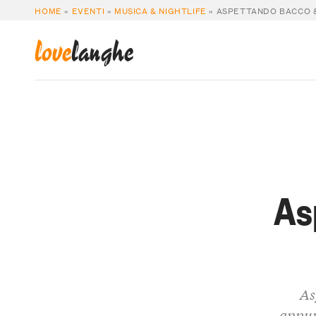
HOME
»
EVENTI
»
MUSICA & NIGHTLIFE
»
ASPETTANDO BACCO &
love
langhe
As
As
appun