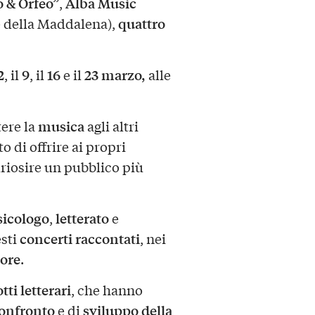
 & Orfeo”
Alba Music
,
quattro
e della Maddalena),
2
9
16
23 marzo,
, il
, il
e il
alle
musica
ere la
agli altri
to di offrire ai propri
riosire un pubblico più
icologo
letterato
,
e
concerti raccontati
esti
, nei
tore
.
tti letterari
, che hanno
onfronto
sviluppo della
e di