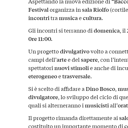
“Bacco
Aspettando la nuova edizione di
Festival
sala Riolfo
organizza in
(cortil
incontri
musica
cultura
tra
e
.
domenica
Gli incontri si terranno di
, il
0re 11:00.
divulgativo
Un progetto
volto a connett
arte
sapere
campi dell’
e del
, con l’inten
nuovi stimoli
spettatori
e anche di incu
eterogeneo
trasversale
e
.
Dino Bosco
mus
Si è scelto di affidare a
,
divulgatore
, lo sviluppo del ciclo di qu
musicisti
ora
quali si alterneranno i
all’
salo
Il progetto rimanda direttamente ai
c
costituito un importante momento di