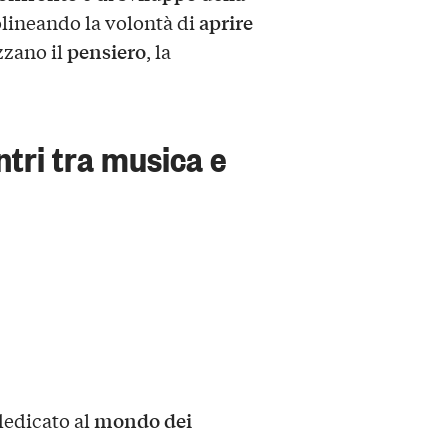
aprire
tolineando la volontà di
pensiero
zzano il
, la
ntri tra musica e
mondo dei
dedicato al