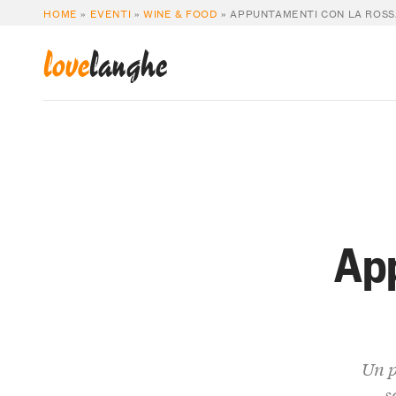
HOME
»
EVENTI
»
WINE & FOOD
»
APPUNTAMENTI CON LA ROSS
love
langhe
App
Un p
s