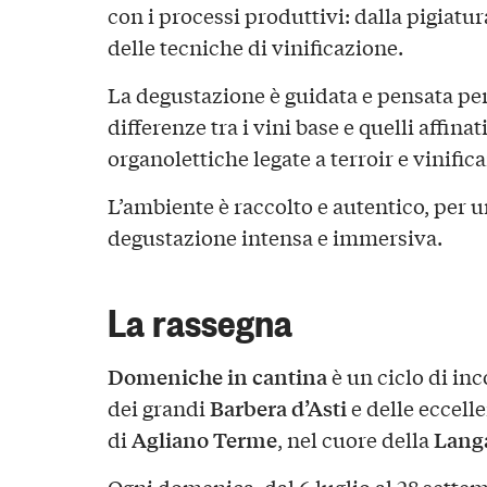
con i processi produttivi: dalla pigiatu
delle tecniche di vinificazione.
La degustazione è guidata e pensata pe
differenze tra i vini base e quelli affina
organolettiche legate a terroir e vinific
L’ambiente è raccolto e autentico, per u
degustazione intensa e immersiva.
La rassegna
Domeniche in cantina
è un ciclo di inc
Barbera d’Asti
dei grandi
e delle eccell
Agliano Terme
Langa
di
, nel cuore della
Ogni domenica, dal 6 luglio al 28 settem