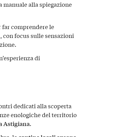
ra manuale alla spiegazione
r far comprendere le
ti, con focus sulle sensazioni
azione.
n’esperienza di
ontri dedicati alla scoperta
enze enologiche del territorio
 Astigiana
.
cantine locali
bre, le
aprono