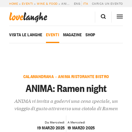
HOME
»
EVENTI
»
WINE & FOOD
»
ANIMA: RAMEN NIGHT
ENG
ITA
CARICA UN EVENTO
love
langhe
VISITA LE LANGHE
EVENTI
MAGAZINE
SHOP
CALAMANDRANA — ANIMA RISTORANTE BISTRO
ANIMA: Ramen night
ANIMA vi invita a godervi una cena speciale, un
viaggio di gusto attraverso una ciotola di Ramen
Da Mercoledì
A Mercoledì
19 MARZO 2025
19 MARZO 2025