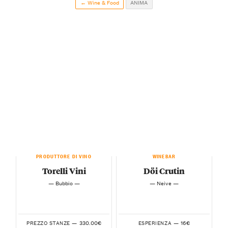
← Wine & Food
ANIMA
PRODUTTORE DI VINO
WINEBAR
Torelli Vini
Döi Crutin
— Bubbio —
— Neive —
330.00€
16€
PREZZO STANZE —
ESPERIENZA —