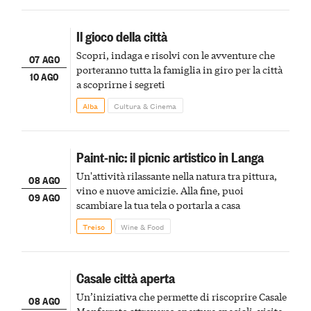
Il gioco della città
Scopri, indaga e risolvi con le avventure che
07 AGO
porteranno tutta la famiglia in giro per la città
10 AGO
a scoprirne i segreti
Alba
Cultura & Cinema
Paint-nic: il picnic artistico in Langa
Un'attività rilassante nella natura tra pittura,
08 AGO
vino e nuove amicizie. Alla fine, puoi
09 AGO
scambiare la tua tela o portarla a casa
Treiso
Wine & Food
Casale città aperta
Un’iniziativa che permette di riscoprire Casale
08 AGO
Monferrato attraverso aperture speciali, visite