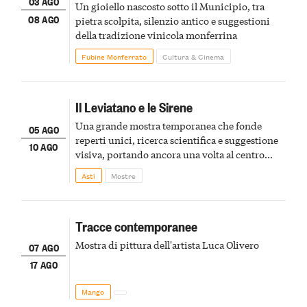
03 AGO
Un gioiello nascosto sotto il Municipio, tra
08 AGO
pietra scolpita, silenzio antico e suggestioni
della tradizione vinicola monferrina
Fubine Monferrato
Cultura & Cinema
Il Leviatano e le Sirene
Una grande mostra temporanea che fonde
05 AGO
reperti unici, ricerca scientifica e suggestione
10 AGO
visiva, portando ancora una volta al centro
della scena le meraviglie del passato astigiano
Asti
Mostre
Tracce contemporanee
Mostra di pittura dell'artista Luca Olivero
07 AGO
17 AGO
Mango