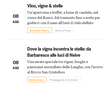
Vino, vigne & stelle
Un'apericena a buffet, a lume di candela, nel
08
cuore del Roero, dal tramonto fino a notte per
AGO
goderci con il naso all'insù il cielo stellato
Montaldo Roero
Wine & Food
Dove la vigna incontra le stelle: da
Barbaresco alle luci di Neive
08
Una serata speciale tra vigne, borghi e
panorami mozzafiato delle Langhe, con l’arrivo
AGO
al Bricco San Cristoforo
Barbaresco
Passeggiate & Outdoor