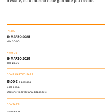
d’estate, o all’interno nelle giornate più fredde.
INIZIA
19 MARZO 2025
alle 20:00
FINISCE
19 MARZO 2025
alle 23:00
COME PARTECIPARE
15,00 €
a persona
Solo cena.
Opzione vegetariana disponibile.
CONTATTI
Website ↝