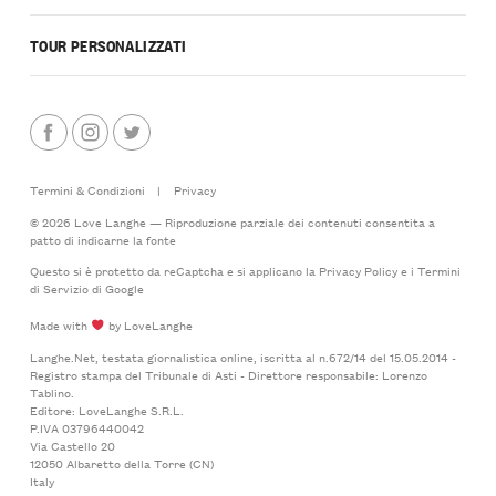
TOUR PERSONALIZZATI
Termini & Condizioni
|
Privacy
© 2026 Love Langhe — Riproduzione parziale dei contenuti consentita a
patto di indicarne la fonte
Questo si è protetto da reCaptcha e si applicano la
Privacy Policy
e i
Termini
di Servizio
di Google
Made with
by LoveLanghe
Langhe.Net, testata giornalistica online, iscritta al n.672/14 del 15.05.2014 -
Registro stampa del Tribunale di Asti - Direttore responsabile: Lorenzo
Tablino.
Editore: LoveLanghe S.R.L.
P.IVA 03796440042
Via Castello 20
12050 Albaretto della Torre (CN)
Italy