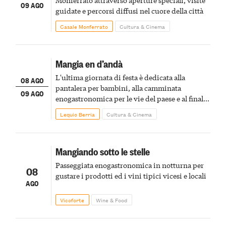
09 AGO
guidate e percorsi diffusi nel cuore della città
Casale Monferrato
Cultura & Cinema
Mangia en d’andà
L'ultima giornata di festa è dedicata alla
08 AGO
pantalera per bambini, alla camminata
09 AGO
enogastronomica per le vie del paese e al finale
pirotecnico
Lequio Berria
Cultura & Cinema
Mangiando sotto le stelle
Passeggiata enogastronomica in notturna per
08
gustare i prodotti ed i vini tipici vicesi e locali
AGO
Vicoforte
Wine & Food