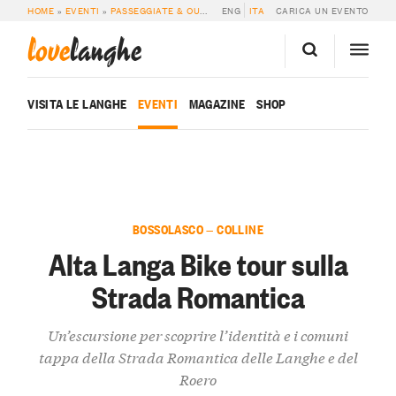
HOME
»
EVENTI
»
PASSEGGIATE & OUTDOOR
ENG
»
ALTA LANGA BIKE TOUR SULLA
ITA
CARICA UN EVENTO
love
langhe
VISITA LE LANGHE
EVENTI
MAGAZINE
SHOP
BOSSOLASCO — COLLINE
Alta Langa Bike tour sulla
Strada Romantica
Un’escursione per scoprire l’identità e i comuni
tappa della Strada Romantica delle Langhe e del
Roero