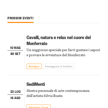
PROSSIMI EVENTI
Cavalli, natura e relax nel cuore del
Monferrato
10 MAG
Un soggiorno speciale per farvi gustare i sapori
30 SET
e provare le avventure del Monferrato
Bistagno
Passeggiate & Outdoor
SediMenti
Mostra personale di arte contemporanea
22 LUG
dell'artista Silvia Ruata
16 AGO
Albaretto Torre