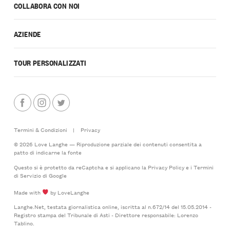
COLLABORA CON NOI
AZIENDE
TOUR PERSONALIZZATI
Termini & Condizioni
|
Privacy
© 2026 Love Langhe — Riproduzione parziale dei contenuti consentita a
patto di indicarne la fonte
Questo si è protetto da reCaptcha e si applicano la
Privacy Policy
e i
Termini
di Servizio
di Google
Made with
by LoveLanghe
Langhe.Net, testata giornalistica online, iscritta al n.672/14 del 15.05.2014 -
Registro stampa del Tribunale di Asti - Direttore responsabile: Lorenzo
Tablino.