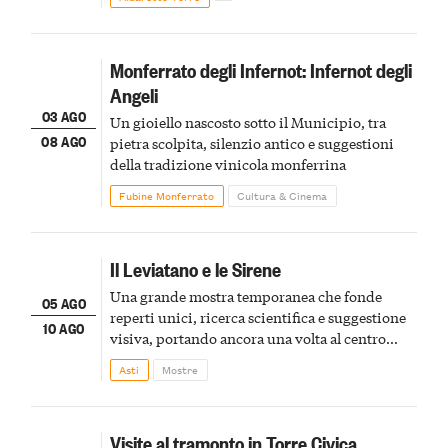
Monferrato degli Infernot: Infernot degli
Angeli
03 AGO
Un gioiello nascosto sotto il Municipio, tra
08 AGO
pietra scolpita, silenzio antico e suggestioni
della tradizione vinicola monferrina
Fubine Monferrato
Cultura & Cinema
Il Leviatano e le Sirene
Una grande mostra temporanea che fonde
05 AGO
reperti unici, ricerca scientifica e suggestione
10 AGO
visiva, portando ancora una volta al centro
della scena le meraviglie del passato astigiano
Asti
Mostre
Visite al tramonto in Torre Civica