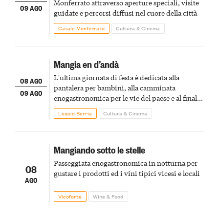
Monferrato attraverso aperture speciali, visite
09 AGO
guidate e percorsi diffusi nel cuore della città
Casale Monferrato
Cultura & Cinema
Mangia en d’andà
L'ultima giornata di festa è dedicata alla
08 AGO
pantalera per bambini, alla camminata
09 AGO
enogastronomica per le vie del paese e al finale
pirotecnico
Lequio Berria
Cultura & Cinema
Mangiando sotto le stelle
Passeggiata enogastronomica in notturna per
08
gustare i prodotti ed i vini tipici vicesi e locali
AGO
Vicoforte
Wine & Food