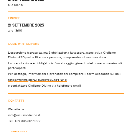
alle 08:45
FINISCE
21 SETTEMBRE 2025
alle 13:00
COME PARTECIPARE
L’escursione è gratuita, ma è obbligatoria la tessera associativa Ciclismo
Divino ASD pari a 10 euro a persona, comprensiva di assicurazione.
La prenotazione è obbligatoria fino al raggiungimento del numero massimo di
partecipanti.
Per dettagli, informazioni e prenotazioni compilare il form cliccando sul link:
https://forms.gle/LTbG6oVoBCht47246
o contattare Ciclismo Divino via telefono o email
CONTATTI
Website ↝
info@ciclismodivino.it
Tel: +39 335 801 1092
CONTATTA