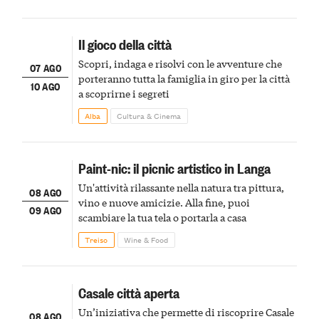
Il gioco della città
Scopri, indaga e risolvi con le avventure che
07 AGO
porteranno tutta la famiglia in giro per la città
10 AGO
a scoprirne i segreti
Alba
Cultura & Cinema
Paint-nic: il picnic artistico in Langa
Un'attività rilassante nella natura tra pittura,
08 AGO
vino e nuove amicizie. Alla fine, puoi
09 AGO
scambiare la tua tela o portarla a casa
Treiso
Wine & Food
Casale città aperta
Un’iniziativa che permette di riscoprire Casale
08 AGO