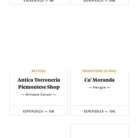
5€
30€
ESPERIENZA —
ESPERIENZA —
BOTTEGA
PRODUTTORE DI VINO
Antica Torroneria
Ca' Moranda
Piemontese Shop
— Neviglie —
— Grinzane Cavour —
10€
10€
ESPERIENZA —
ESPERIENZA —