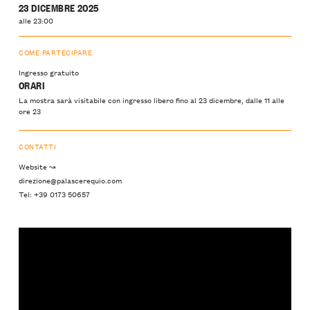
23 DICEMBRE 2025
alle 23:00
COME PARTECIPARE
Ingresso gratuito
ORARI
La mostra sarà visitabile con ingresso libero fino al 23 dicembre, dalle 11 alle
ore 23
CONTATTI
Website ↝
direzione@palascerequio.com
Tel: +39 0173 50657