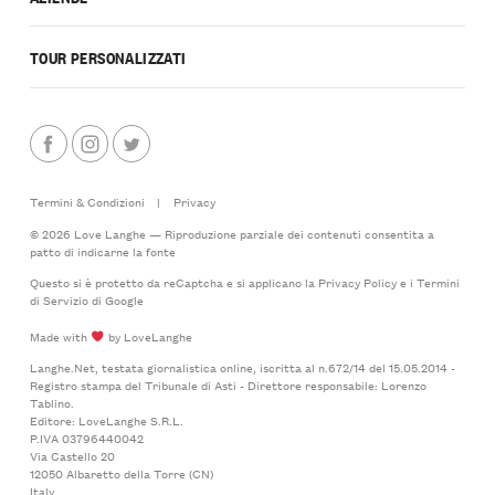
TOUR PERSONALIZZATI
Termini & Condizioni
|
Privacy
© 2026 Love Langhe — Riproduzione parziale dei contenuti consentita a
patto di indicarne la fonte
Questo si è protetto da reCaptcha e si applicano la
Privacy Policy
e i
Termini
di Servizio
di Google
Made with
by LoveLanghe
Langhe.Net, testata giornalistica online, iscritta al n.672/14 del 15.05.2014 -
Registro stampa del Tribunale di Asti - Direttore responsabile: Lorenzo
Tablino.
Editore: LoveLanghe S.R.L.
P.IVA 03796440042
Via Castello 20
12050 Albaretto della Torre (CN)
Italy