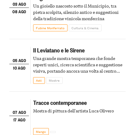
03 AGO
Un gioiello nascosto sotto il Municipio, tra
08 AGO
pietra scolpita, silenzio antico e suggestioni
della tradizione vinicola monferrina
Fubine Monferrato
Cultura & Cinema
Il Leviatano e le Sirene
Una grande mostra temporanea che fonde
05 AGO
reperti unici, ricerca scientifica e suggestione
10 AGO
visiva, portando ancora una volta al centro
della scena le meraviglie del passato astigiano
Asti
Mostre
Tracce contemporanee
Mostra di pittura dell'artista Luca Olivero
07 AGO
17 AGO
Mango