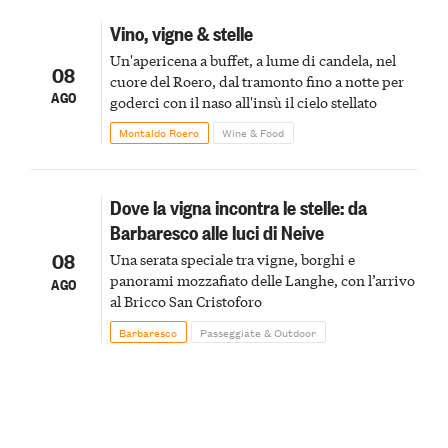
Vino, vigne & stelle
Un'apericena a buffet, a lume di candela, nel
08
cuore del Roero, dal tramonto fino a notte per
AGO
goderci con il naso all'insù il cielo stellato
Montaldo Roero
Wine & Food
Dove la vigna incontra le stelle: da
Barbaresco alle luci di Neive
08
Una serata speciale tra vigne, borghi e
panorami mozzafiato delle Langhe, con l’arrivo
AGO
al Bricco San Cristoforo
Barbaresco
Passeggiate & Outdoor