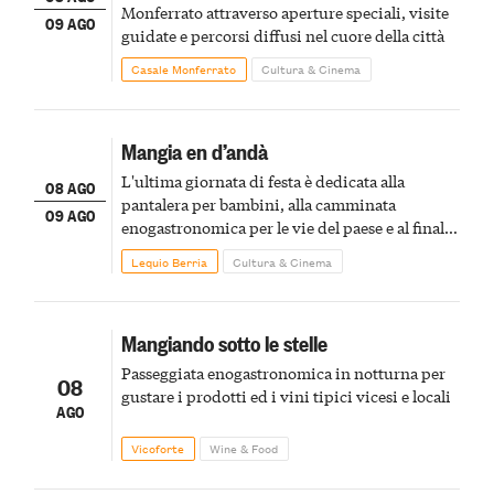
Monferrato attraverso aperture speciali, visite
09 AGO
guidate e percorsi diffusi nel cuore della città
Casale Monferrato
Cultura & Cinema
Mangia en d’andà
L'ultima giornata di festa è dedicata alla
08 AGO
pantalera per bambini, alla camminata
09 AGO
enogastronomica per le vie del paese e al finale
pirotecnico
Lequio Berria
Cultura & Cinema
Mangiando sotto le stelle
Passeggiata enogastronomica in notturna per
08
gustare i prodotti ed i vini tipici vicesi e locali
AGO
Vicoforte
Wine & Food