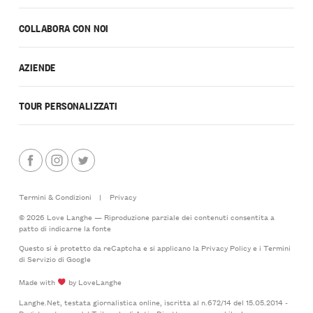
COLLABORA CON NOI
AZIENDE
TOUR PERSONALIZZATI
Termini & Condizioni
|
Privacy
© 2026 Love Langhe — Riproduzione parziale dei contenuti consentita a
patto di indicarne la fonte
Questo si è protetto da reCaptcha e si applicano la
Privacy Policy
e i
Termini
di Servizio
di Google
Made with
by LoveLanghe
Langhe.Net, testata giornalistica online, iscritta al n.672/14 del 15.05.2014 -
Registro stampa del Tribunale di Asti - Direttore responsabile: Lorenzo