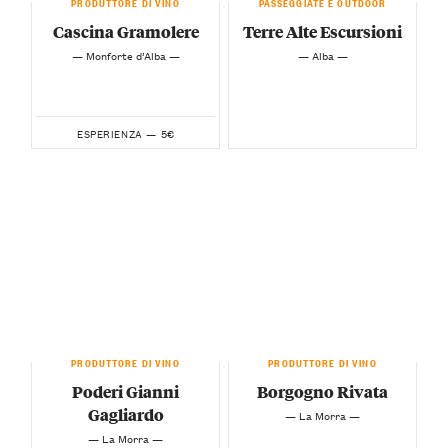
PRODUTTORE DI VINO
PASSEGGIATE E OUTDOOR
Cascina Gramolere
Terre Alte Escursioni
— Monforte d’Alba —
— Alba —
5€
ESPERIENZA —
PRODUTTORE DI VINO
PRODUTTORE DI VINO
Poderi Gianni
Borgogno Rivata
Gagliardo
— La Morra —
— La Morra —