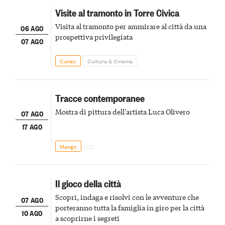
Visite al tramonto in Torre Civica
Visita al tramonto per ammirare al città da una
06 AGO
prospettiva privilegiata
07 AGO
Cuneo
Cultura & Cinema
Tracce contemporanee
Mostra di pittura dell'artista Luca Olivero
07 AGO
17 AGO
Mango
Il gioco della città
Scopri, indaga e risolvi con le avventure che
07 AGO
porteranno tutta la famiglia in giro per la città
10 AGO
a scoprirne i segreti