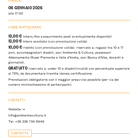
FINISCE
06 GENNAIO 2026
alle 17:00
COME PARTECIPARE
13,00 €
Intero, fino a esaurimento posti eventualmente disponibili
12,00 €
Intero scontato (
con prenotazione valida
)
10,00 €
ridotto (
con prenotazione valida
): riservato a: ragazzi tra 10 e 17
anni, accompagnatori disabili, soci Ambiente & Cultura, possessori
Abbonamento Musei Piemonte e Valle d’Aosta, soci Banca d’Alba, docenti e
giornalisti.
GRATUITO
riservato a: under 10 e disabili/invalidi con percentuale superiore
al 75%, da documentare tramite idonea certificazione.
Prenotazioni obbligatorie con il maggior preavviso possibile (per via del
numero minimo/massimo di partecipanti).
CONTATTI
Website ↝
Info@ambientecultura.it
Tel: +39 339 734 9949
CONTATTA