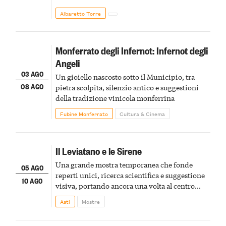
Albaretto Torre
Monferrato degli Infernot: Infernot degli
Angeli
03 AGO
Un gioiello nascosto sotto il Municipio, tra
08 AGO
pietra scolpita, silenzio antico e suggestioni
della tradizione vinicola monferrina
Fubine Monferrato
Cultura & Cinema
Il Leviatano e le Sirene
Una grande mostra temporanea che fonde
05 AGO
reperti unici, ricerca scientifica e suggestione
10 AGO
visiva, portando ancora una volta al centro
della scena le meraviglie del passato astigiano
Asti
Mostre