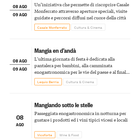
Un’iniziativa che permette di riscoprire Casale
08 AGO
Monferrato attraverso aperture speciali, visite
09 AGO
guidate e percorsi diffusi nel cuore della città
Casale Monferrato
Cultura & Cinema
Mangia en d’andà
L'ultima giornata di festa è dedicata alla
08 AGO
pantalera per bambini, alla camminata
09 AGO
enogastronomica per le vie del paese e al finale
pirotecnico
Lequio Berria
Cultura & Cinema
Mangiando sotto le stelle
Passeggiata enogastronomica in notturna per
08
gustare i prodotti ed i vini tipici vicesi e locali
AGO
Vicoforte
Wine & Food