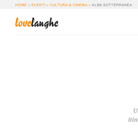
HOME
»
EVENTI
»
CULTURA & CINEMA
»
ALBA SOTTERRANEA
love
langhe
U
iti