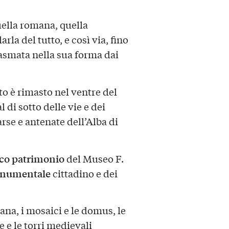
uella romana, quella
la del tutto, e così via, fino
plasmata nella sua forma dai
o è rimasto nel ventre del
 di sotto delle vie e dei
se e antenate dell’Alba di
cco patrimonio
del Museo F.
onumentale
cittadino e dei
mana, i mosaici e le domus, le
 e le torri medievali