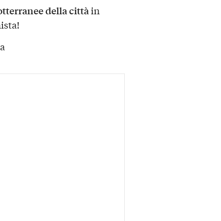
otterranee della città
in
ista!
ia