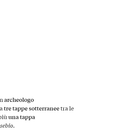
archeologo
un
tre tappe sotterranee
 a
tra le
una tappa
 più
sebio
.