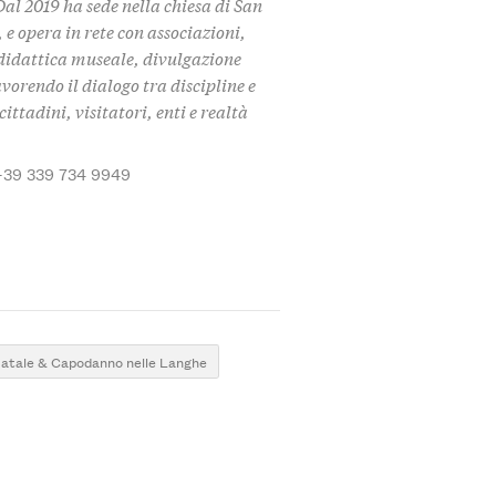
Dal 2019 ha sede nella chiesa di San
 e opera in rete con associazioni,
i didattica museale, divulgazione
avorendo il dialogo tra discipline e
ittadini, visitatori, enti e realtà
+39 339 734 9949
atale & Capodanno nelle Langhe