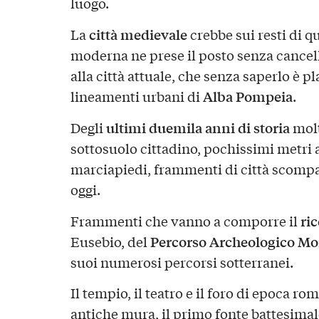
luogo.
città medievale
La
crebbe sui resti di q
moderna ne prese il posto senza cancellar
alla città attuale, che senza saperlo è 
Alba Pompeia
lineamenti urbani di
.
ultimi duemila anni di storia
Degli
molt
sottosuolo cittadino, pochissimi metri al
marciapiedi, frammenti di città scompar
oggi.
ri
Frammenti che vanno a comporre il
Percorso Archeologico M
Eusebio, del
suoi numerosi percorsi sotterranei.
Il tempio, il teatro e il foro di epoca ro
antiche mura, il primo fonte battesimale