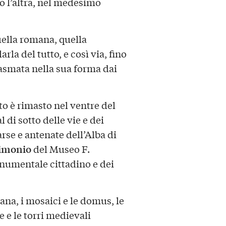
o l’altra, nel medesimo
uella romana, quella
la del tutto, e così via, fino
plasmata nella sua forma dai
o è rimasto nel ventre del
 di sotto delle vie e dei
se e antenate dell’Alba di
rimonio
del Museo F.
numentale cittadino e dei
mana, i mosaici e le domus, le
 e le torri medievali