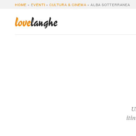
HOME
»
EVENTI
»
CULTURA & CINEMA
»
ALBA SOTTERRANEA
love
langhe
U
iti