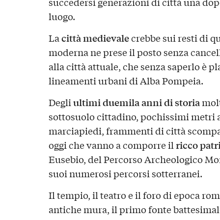
succedersi generazioni di città una dop
luogo.
città medievale
La
crebbe sui resti di q
moderna ne prese il posto senza cancellar
alla città attuale, che senza saperlo è 
lineamenti urbani di Alba Pompeia.
ultimi duemila anni di storia
Degli
molt
sottosuolo cittadino, pochissimi metri al
marciapiedi, frammenti di città scompar
ricco pat
oggi che vanno a comporre il
Eusebio, del Percorso Archeologico Mo
suoi numerosi percorsi sotterranei.
Il tempio, il teatro e il foro di epoca ro
antiche mura, il primo fonte battesimale