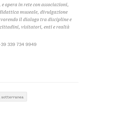
 e opera in rete con associazioni,
i didattica museale, divulgazione
avorendo il dialogo tra discipline e
ittadini, visitatori, enti e realtà
+39 339 734 9949
a sotterranea