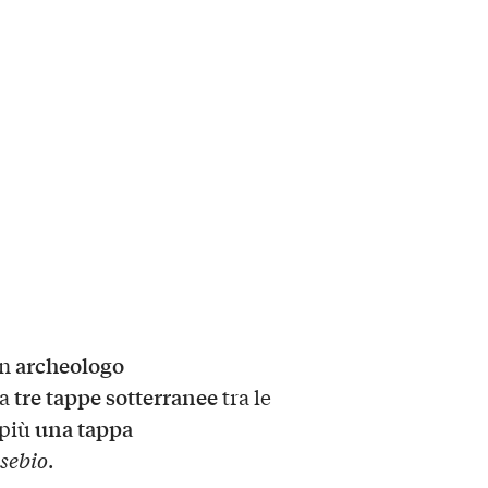
archeologo
un
tre tappe sotterranee
 a
tra le
una tappa
 più
sebio
.