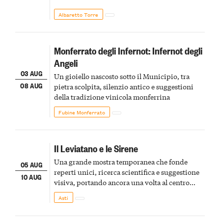
Albaretto Torre
Monferrato degli Infernot: Infernot degli
Angeli
03 AUG
Un gioiello nascosto sotto il Municipio, tra
08 AUG
pietra scolpita, silenzio antico e suggestioni
della tradizione vinicola monferrina
Fubine Monferrato
Il Leviatano e le Sirene
Una grande mostra temporanea che fonde
05 AUG
reperti unici, ricerca scientifica e suggestione
10 AUG
visiva, portando ancora una volta al centro
della scena le meraviglie del passato astigiano
Asti