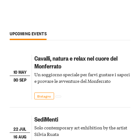
UPCOMING EVENTS
Cavalli, natura e relax nel cuore del
Monferrato
10 MAY
Un soggiorno speciale per farvi gustare i sapori
30 SEP
e provare le avventure del Monferrato
Bistagno
SediMenti
Solo contemporary art exhibition by the artist
22 JUL
Silvia Ruata
16 AUG