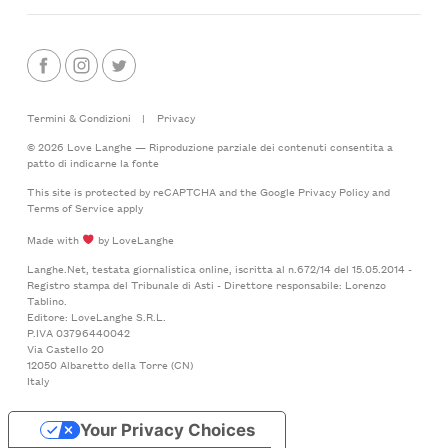
Termini & Condizioni
|
Privacy
© 2026 Love Langhe — Riproduzione parziale dei contenuti consentita a
patto di indicarne la fonte
This site is protected by reCAPTCHA and the Google
Privacy Policy
and
Terms of Service
apply
Made with
by LoveLanghe
Langhe.Net, testata giornalistica online, iscritta al n.672/14 del 15.05.2014 -
Registro stampa del Tribunale di Asti - Direttore responsabile: Lorenzo
Tablino.
Editore: LoveLanghe S.R.L.
P.IVA 03796440042
Via Castello 20
12050 Albaretto della Torre (CN)
Italy
Your Privacy Choices