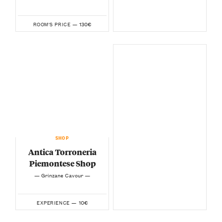
130€
ROOM'S PRICE —
SHOP
Antica Torroneria
Piemontese Shop
— Grinzane Cavour —
10€
EXPERIENCE —