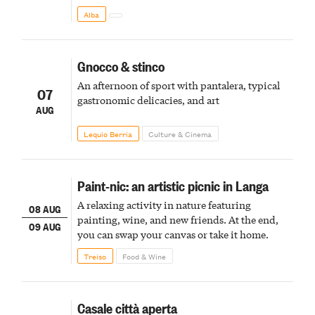
Alba
Gnocco & stinco
An afternoon of sport with pantalera, typical
07
gastronomic delicacies, and art
AUG
Lequio Berria
Culture & Cinema
Paint-nic: an artistic picnic in Langa
A relaxing activity in nature featuring
08 AUG
painting, wine, and new friends. At the end,
09 AUG
you can swap your canvas or take it home.
Treiso
Food & Wine
Casale città aperta