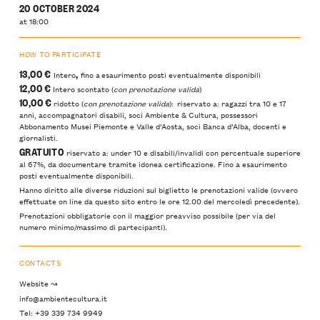
20 OCTOBER 2024
at 18:00
HOW TO PARTICIPATE
13,00 €
,
Intero
fino a esaurimento posti eventualmente disponibili
12,00 €
Intero scontato (
con prenotazione valida
)
10,00 €
ridotto (
con prenotazione valida
): riservato a: ragazzi tra 10 e 17
anni, accompagnatori disabili, soci Ambiente & Cultura, possessori
Abbonamento Musei Piemonte e Valle d’Aosta, soci Banca d’Alba, docenti e
giornalisti.
GRATUITO
riservato a: under 10 e disabili/invalidi con percentuale superiore
al 67%, da documentare tramite idonea certificazione. Fino a esaurimento
posti eventualmente disponibili.
Hanno diritto alle diverse riduzioni sul biglietto le prenotazioni valide (ovvero
effettuate on line da questo sito entro le ore 12.00 del mercoledì precedente).
Prenotazioni obbligatorie con il maggior preavviso possibile (per via del
numero minimo/massimo di partecipanti).
CONTACTS
Website ↝
info@ambientecultura.it
Tel: +39 339 734 9949