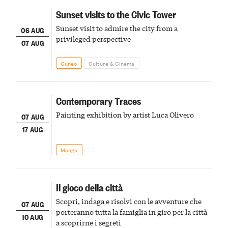
Sunset visits to the Civic Tower
Sunset visit to admire the city from a
06 AUG
privileged perspective
07 AUG
Cuneo
Culture & Cinema
Contemporary Traces
Painting exhibition by artist Luca Olivero
07 AUG
17 AUG
Mango
Il gioco della città
Scopri, indaga e risolvi con le avventure che
07 AUG
porteranno tutta la famiglia in giro per la città
10 AUG
a scoprirne i segreti