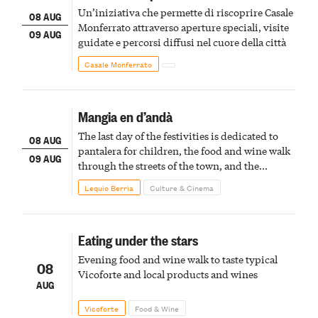
Un’iniziativa che permette di riscoprire Casale
08 AUG
Monferrato attraverso aperture speciali, visite
09 AUG
guidate e percorsi diffusi nel cuore della città
Casale Monferrato
Mangia en d’andà
The last day of the festivities is dedicated to
08 AUG
pantalera for children, the food and wine walk
09 AUG
through the streets of the town, and the
fireworks finale
Lequio Berria
Culture & Cinema
Eating under the stars
Evening food and wine walk to taste typical
08
Vicoforte and local products and wines
AUG
Vicoforte
Food & Wine