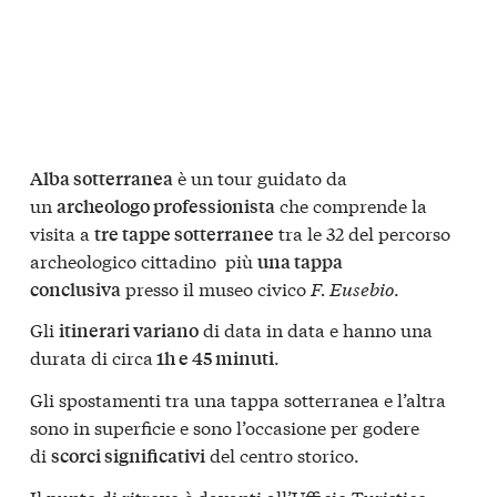
è un tour guidato da
Alba sotterranea
un
che comprende la
archeologo professionista
visita a
tra le 32 del percorso
tre tappe sotterranee
archeologico cittadino più
una tappa
presso il museo civico
F. Eusebio
.
conclusiva
Gli
di data in data e hanno una
itinerari variano
durata di circa
.
1h e 45 minuti
Gli spostamenti tra una tappa sotterranea e l’altra
sono in superficie e sono l’occasione per godere
di
del centro storico.
scorci significativi
Il punto di ritrovo è davanti all’Ufficio Turistico