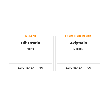
WINEBAR
PRODUTTORE DI VINO
Döi Crutin
Avignolo
— Neive —
— Dogliani —
16€
10€
ESPERIENZA —
ESPERIENZA —