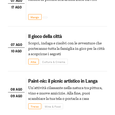
07 AGO
17 AGO
Mango
Il gioco della città
Scopri, indaga e risolvi con le avventure che
07 AGO
porteranno tutta la famiglia in giro per la città
10 AGO
a scoprirne i segreti
Alba
Cultura & Cinema
Paint-nic: il picnic artistico in Langa
Un'attività rilassante nella natura tra pittura,
08 AGO
vino e nuove amicizie. Alla fine, puoi
09 AGO
scambiare la tua tela o portarla a casa
Treiso
Wine & Food