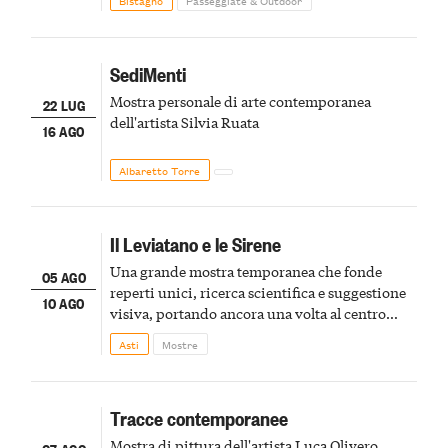
SediMenti
Mostra personale di arte contemporanea
22 LUG
dell'artista Silvia Ruata
16 AGO
Albaretto Torre
Il Leviatano e le Sirene
Una grande mostra temporanea che fonde
05 AGO
reperti unici, ricerca scientifica e suggestione
10 AGO
visiva, portando ancora una volta al centro
della scena le meraviglie del passato astigiano
Asti
Mostre
Tracce contemporanee
Mostra di pittura dell'artista Luca Olivero