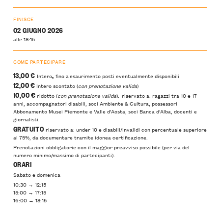
FINISCE
02 GIUGNO 2026
alle 18:15
COME PARTECIPARE
13,00 €
,
Intero
fino a esaurimento posti eventualmente disponibili
12,00 €
Intero scontato (
con prenotazione valida
)
10,00 €
ridotto (
con prenotazione valida
): riservato a: ragazzi tra 10 e 17
anni, accompagnatori disabili, soci Ambiente & Cultura, possessori
Abbonamento Musei Piemonte e Valle d’Aosta, soci Banca d’Alba, docenti e
giornalisti.
GRATUITO
riservato a: under 10 e disabili/invalidi con percentuale superiore
al 75%, da documentare tramite idonea certificazione.
Prenotazioni obbligatorie con il maggior preavviso possibile (per via del
numero minimo/massimo di partecipanti).
ORARI
Sabato e domenica
10:30 → 12:15
15:00 → 17:15
16:00 → 18:15