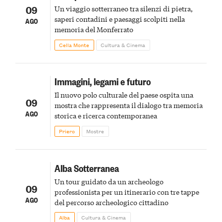
09
Un viaggio sotterraneo tra silenzi di pietra,
saperi contadini e paesaggi scolpiti nella
AGO
memoria del Monferrato
Cella Monte
Cultura & Cinema
Immagini, legami e futuro
Il nuovo polo culturale del paese ospita una
09
mostra che rappresenta il dialogo tra memoria
AGO
storica e ricerca contemporanea
Priero
Mostre
Alba Sotterranea
Un tour guidato da un archeologo
09
professionista per un itinerario con tre tappe
AGO
del percorso archeologico cittadino
Alba
Cultura & Cinema